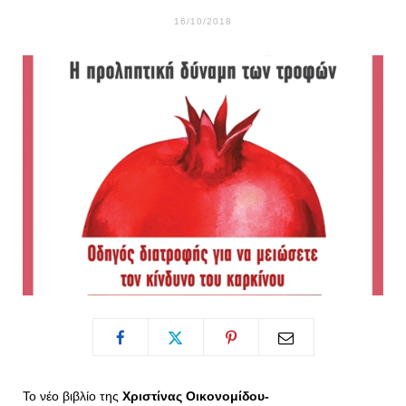
o
t
g
r
16/10/2018
o
t
r
e
k
e
a
s
r
m
t
)
Το νέο βιβλίο της
Χριστίνας Οικονομίδου-