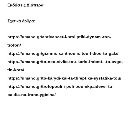
Εκδόσεις Διόπτρα
Σχετικά άρθρα:
https://umano.gr/anticancer-i-proliptiki-dynami-ton-
trofon/
https://umano.gr/giannis-xanthoulis-tou-fidiou-to-gala/
https://umano.gr/to-neo-vivlio-tou-karlo-frabeti-i-to-avgo-
tin-kota/
https://umano.gr/to-karydi-kai-ta-threptika-systatika-tou/
https://umano.gr/trofopouli-i-poli-pou-ekpaidevei-ta-
paidia-na-trone-ygieina/