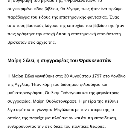
τη συγγραφή του βιβλίου της, «Φρανκενστάιν». Το
συγκεκριμένο είδος βιβλίου, θα λέγαμε, πως ήταν ένα πρώιμο
παράδειγμα του είδους της επιστημονικής φαντασίας. Ένας
από τους βασικούς λόγους της επιτυχίας του βιβλίου της ήταν
πως γράφτηκε την εποχή όπου η επιστημονική επανάσταση
βρισκόταν στις αρχές της.
Μαίρη Σέλεϊ, η συγγραφέας του Φρανκενστάιν
Η Μαίρη Σέλεϊ γεννήθηκε στις 30 Αυγούστου 1797 στο Λονδίνο
της Αγγλίας. Ήταν κόρη του διάσημου φιλοσόφου και
μυθιστοριογράφου, Ουίλιαμ Γκόντγουιν και της φεμινίστριας
συγγραφέας, Μαίρη Ουόλστονκραφτ.
Η μητέρα της πέθανε
λίγο αφότου τη γέννησε. Μεγάλωσε με τον πατέρα της, ο
οποίος της παρείχε μια πλούσια αν και άτυπη εκπαίδευση,
ενθαρρύνοντάς την στις δικές του πολιτικές θεωρίες.