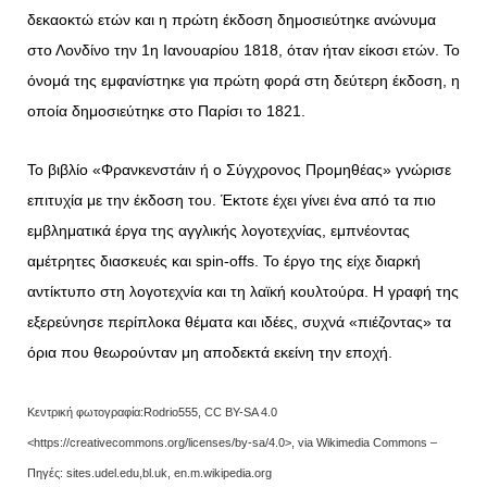
δεκαοκτώ ετών και η πρώτη έκδοση δημοσιεύτηκε ανώνυμα
στο Λονδίνο την 1η Ιανουαρίου 1818, όταν ήταν είκοσι ετών. Το
όνομά της εμφανίστηκε για πρώτη φορά στη δεύτερη έκδοση, η
οποία δημοσιεύτηκε στο Παρίσι το 1821.
Το βιβλίο «Φρανκενστάιν ή ο Σύγχρονος Προμηθέας» γνώρισε
επιτυχία με την έκδοση του. Έκτοτε έχει γίνει ένα από τα πιο
εμβληματικά έργα της αγγλικής λογοτεχνίας, εμπνέοντας
αμέτρητες διασκευές και spin-offs. Το έργο της είχε διαρκή
αντίκτυπο στη λογοτεχνία και τη λαϊκή κουλτούρα. Η γραφή της
εξερεύνησε περίπλοκα θέματα και ιδέες, συχνά «πιέζοντας» τα
όρια που θεωρούνταν μη αποδεκτά εκείνη την εποχή.
Κεντρική φωτογραφία:Rodrio555, CC BY-SA 4.0
<https://creativecommons.org/licenses/by-sa/4.0>, via Wikimedia Commons –
Πηγές: sites.udel.edu,bl.uk, en.m.wikipedia.org