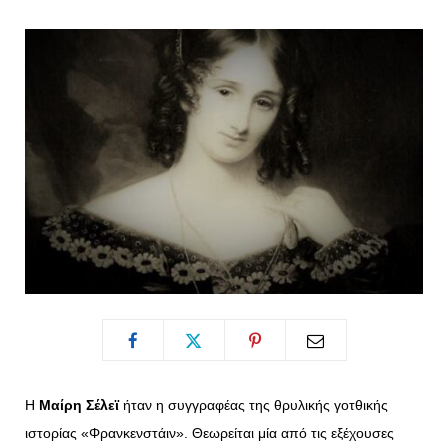
o
t
g
r
o
t
r
e
k
e
a
s
r
m
t
)
Η
Μαίρη Σέλεϊ
ήταν η συγγραφέας της θρυλικής γοτθικής
ιστορίας «Φρανκενστάιν». Θεωρείται μία από τις εξέχουσες