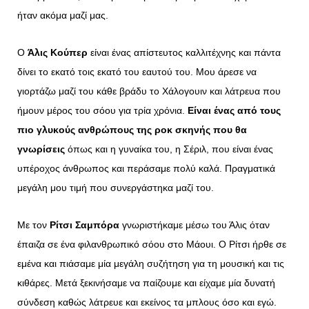
ήταν ακόμα μαζί μας.
Ο
Άλις Κούπερ
είναι ένας απίστευτος καλλιτέχνης και πάντα
δίνει το εκατό τοις εκατό του εαυτού του. Μου άρεσε να
γιορτάζω μαζί του κάθε βράδυ το Χάλογουιν και λάτρευα που
ήμουν μέρος του σόου για τρία χρόνια.
Είναι ένας από τους
πιο γλυκούς ανθρώπους της ροκ σκηνής που θα
γνωρίσεις
όπως και η γυναίκα του, η Σέριλ, που είναι ένας
υπέροχος άνθρωπος και περάσαμε πολύ καλά. Πραγματικά
μεγάλη μου τιμή που συνεργάστηκα μαζί του.
Με τον
Ρίτσι Σαμπόρα
γνωριστήκαμε μέσω του Άλις όταν
έπαιζα σε ένα φιλανθρωπικό σόου στο Μάουι. Ο Ρίτσι ήρθε σε
εμένα και πιάσαμε μία μεγάλη συζήτηση για τη μουσική και τις
κιθάρες. Μετά ξεκινήσαμε να παίζουμε και είχαμε μία δυνατή
σύνδεση καθώς λάτρευε και εκείνος τα μπλους όσο και εγώ.