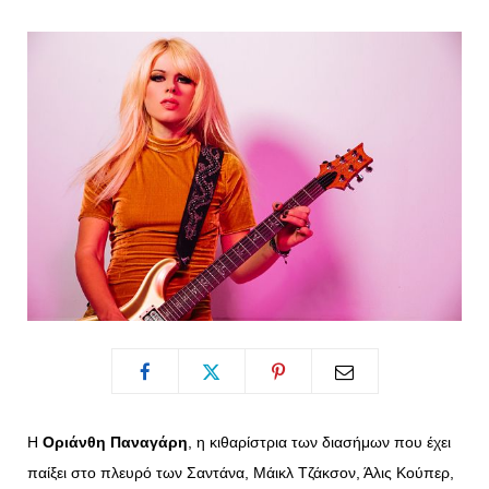
o
t
g
r
o
t
r
e
k
e
a
s
r
m
t
)
Η
Οριάνθη Παναγάρη
, η κιθαρίστρια των διασήμων που έχει
παίξει στο πλευρό των Σαντάνα, Μάικλ Τζάκσον, Άλις Κούπερ,