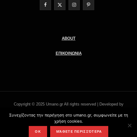
F
X
I
P
a
(
n
i
c
T
s
n
e
w
t
t
ABOUT
b
i
a
e
ΕΠΙΚΟΙΝΩΝΙΑ
o
t
g
r
o
t
r
e
k
e
a
s
r
m
t
Copyright © 2025 Umano.gr All rights reserved | Developed by
)
Literati.gr -
'Οροι χρήσης
Συνεχίζοντας την περιήγηση στο umano.gr, συμφωνείτε με τη
χρήση cookies.
TOP
OK
ΜΆΘΕΤΕ ΠΕΡΙΣΣΌΤΕΡΑ