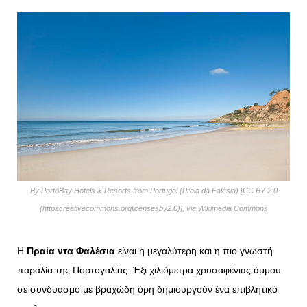
By PortoBay Hotels & Resorts from Portugal (Praia da Falésia) [CC BY 2.0
(httpscreativecommons.orglicensesby2.0)], via Wikimedia Commons
Η
Πραία ντα Φαλέσια
είναι η μεγαλύτερη και η πιο γνωστή
παραλία της Πορτογαλίας. Έξι χιλιόμετρα χρυσαφένιας άμμου
σε συνδυασμό με βραχώδη όρη δημιουργούν ένα επιβλητικό