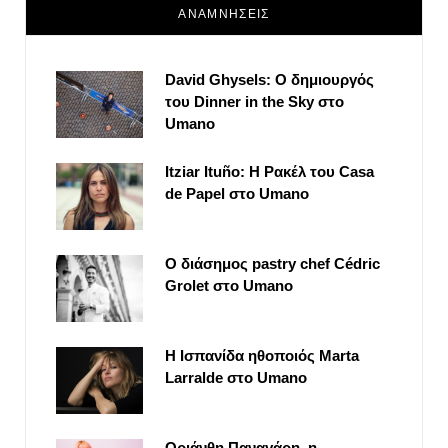
ΑΝΑΜΝΗΣΕΙΣ
David Ghysels: Ο δημιουργός
του Dinner in the Sky στο
Umano
Itziar Ituño: Η Ρακέλ του Casa
de Papel στο Umano
Ο διάσημος pastry chef Cédric
Grolet στο Umano
Η Ισπανίδα ηθοποιός Marta
Larralde στο Umano
Οριάνθη Παναγάρη, η