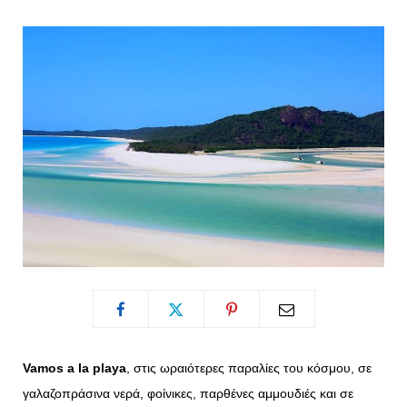
o
t
g
r
o
t
r
e
k
e
a
s
r
m
t
)
Vamos a la playa
, στις ωραιότερες παραλίες του κόσμου, σε
γαλαζοπράσινα νερά, φοίνικες, παρθένες αμμουδιές και σε