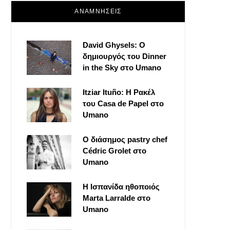
ΑΝΑΜΝΗΣΕΙΣ
David Ghysels: Ο
δημιουργός του Dinner
in the Sky στο Umano
Itziar Ituño: Η Ρακέλ
του Casa de Papel στο
Umano
Ο διάσημος pastry chef
Cédric Grolet στο
Umano
Η Ισπανίδα ηθοποιός
Marta Larralde στο
Umano