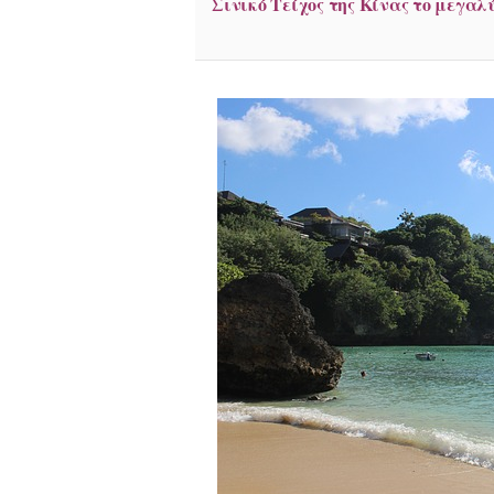
Σινικό Τείχος της Κίνας το μεγα