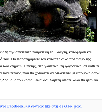
ΣΥΝΕΝΤΕΥΞΕΙΣ
Ο Κώστας Καζάκος μας μιλάει
για το Μεγάλο μας Τσίρκο
13/06/2018
 όλη την απίστευτη τουριστική του κίνηση, καταφέρνει και
μό του
. Θα παρατηρήσετε τον καταπληκτικό πολιτισμό της
ι των κτηρίων. Επίσης, στη γλυπτική, τη ζωγραφική, σε κάθε τι
 είναι τέτοιος που θα χρειαστεί να οπλιστείτε με υπομονή όσον
υς δρόμους του νησιού είναι ασύλληπτη οπότε καλό θα ήταν να
το Facebook, κάνοντας like στη σελίδα μας.