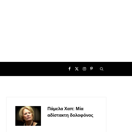
F
X
I
P
a
(
n
i
c
T
s
n
Πάμελα Χαπ: Μία
e
w
t
t
αδίστακτη δολοφόνος
b
i
a
e