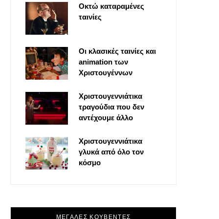
Οκτώ καταραμένες
o
t
g
r
ταινίες
o
t
r
e
Οι κλασικές ταινίες και
k
e
a
s
animation των
Χριστουγέννων
r
m
t
Χριστουγεννιάτικα
τραγούδια που δεν
)
αντέχουμε άλλο
Χριστουγεννιάτικα
γλυκά από όλο τον
κόσμο
ΜΕΓΑΛΕΣ ΚΟΥΒΕΝΤΕΣ