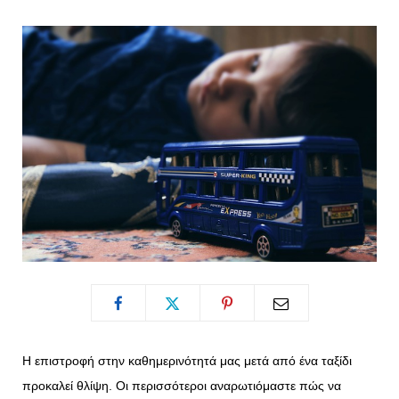
o
t
g
r
o
t
r
e
k
e
a
s
r
m
t
)
Η επιστροφή στην καθημερινότητά μας μετά από ένα ταξίδι
προκαλεί θλίψη. Οι περισσότεροι αναρωτιόμαστε πώς να