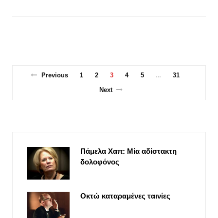
Previous
1
2
3
4
5
31
…
Next
Πάμελα Χαπ: Μία αδίστακτη
δολοφόνος
Οκτώ καταραμένες ταινίες