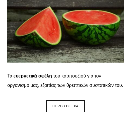
o
t
g
r
o
t
r
e
k
e
a
s
r
m
t
)
Τα
ευεργετικά οφέλη
του καρπουζιού για τον
οργανισμό μας, εξαιτίας των θρεπτικών συστατικών του.
ΠΕΡΙΣΣΟΤΕΡΑ