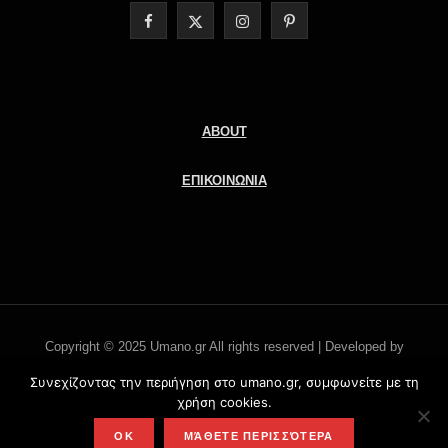
F
X
I
P
a
(
n
i
c
T
s
n
e
w
t
t
ABOUT
b
i
a
e
ΕΠΙΚΟΙΝΩΝΙΑ
o
t
g
r
o
t
r
e
k
e
a
s
r
m
t
Copyright © 2025 Umano.gr All rights reserved | Developed by
)
Literati.gr -
'Οροι χρήσης
Συνεχίζοντας την περιήγηση στο umano.gr, συμφωνείτε με τη
χρήση cookies.
TOP
OK
ΜΆΘΕΤΕ ΠΕΡΙΣΣΌΤΕΡΑ