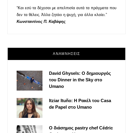
“Και εσύ τα δέχεσαι με απελπισία αυτά τα πράγματα που
δεν τα θέλεις. Άλλα ζητάει η ψυχή, για άλλα κλαίει.”
Κωνσταντίνος Π. Καβάφης
ΑΝΑΜΝΗΣΕΙΣ
David Ghysels: Ο δημιουργός
του Dinner in the Sky στο
Umano
Itziar Ituño: Η Ρακέλ του Casa
de Papel στο Umano
Ο διάσημος pastry chef Cédric