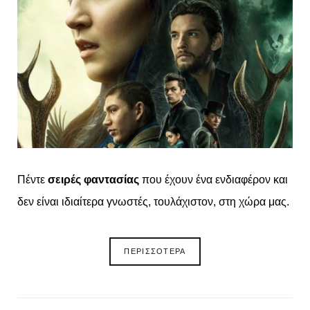
o
t
g
r
o
t
r
e
k
e
a
s
r
m
t
)
Πέντε
σειρές φαντασίας
που έχουν ένα ενδιαφέρον και
δεν είναι ιδιαίτερα γνωστές, τουλάχιστον, στη χώρα μας.
ΠΕΡΙΣΣΟΤΕΡΑ