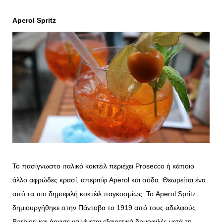
Aperol Spritz
Το πασίγνωστο ιταλικό κοκτέιλ περιέχει Prosecco ή κάποιο
άλλο αφρώδες κρασί, απεριτίφ Aperol και σόδα. Θεωρείται ένα
από τα πιο δημοφιλή κοκτέιλ παγκοσμίως. Το Aperol Spritz
δημιουργήθηκε στην Πάντοβα το 1919 από τους αδελφούς
Barbieri και άρχισε να γίνεται εξαιρετικά δημοφιλές μετά τη