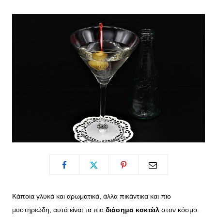
o
t
g
r
o
t
r
e
k
e
a
s
r
m
t
)
Κάποια γλυκά και αρωματικά, άλλα πικάντικα και πιο
μυστηριώδη, αυτά είναι τα πιο
διάσημα κοκτέιλ
στον κόσμο.