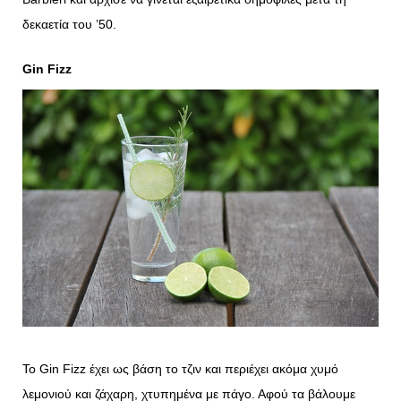
δεκαετία του ’50.
Gin Fizz
Το Gin Fizz έχει ως βάση το τζιν και περιέχει ακόμα χυμό
λεμονιού και ζάχαρη, χτυπημένα με πάγο. Αφού τα βάλουμε