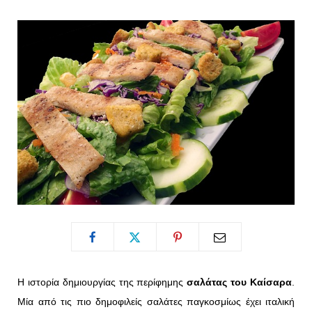
o
t
g
r
o
t
r
e
k
e
a
s
r
m
t
)
Η ιστορία δημιουργίας της περίφημης
σαλάτας του Καίσαρα
.
Μία από τις πιο δημοφιλείς σαλάτες παγκοσμίως έχει ιταλική