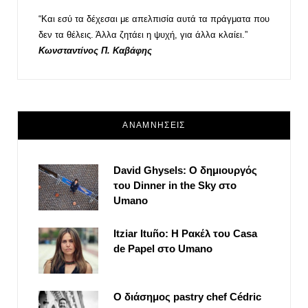
“Και εσύ τα δέχεσαι με απελπισία αυτά τα πράγματα που
δεν τα θέλεις. Άλλα ζητάει η ψυχή, για άλλα κλαίει.”
Κωνσταντίνος Π. Καβάφης
ΑΝΑΜΝΗΣΕΙΣ
David Ghysels: Ο δημιουργός
του Dinner in the Sky στο
Umano
Itziar Ituño: Η Ρακέλ του Casa
de Papel στο Umano
Ο διάσημος pastry chef Cédric