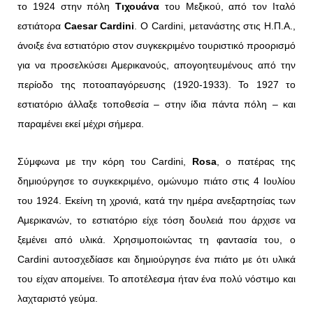
το 1924 στην πόλη
Τιχουάνα
του Μεξικού, από τον Ιταλό
εστιάτορα
Caesar Cardini
. Ο Cardini, μετανάστης στις Η.Π.Α.,
άνοιξε ένα εστιατόριο στον συγκεκριμένο τουριστικό προορισμό
για να προσελκύσει Αμερικανούς, απογοητευμένους από την
περίοδο της ποτοαπαγόρευσης (1920-1933). Το 1927 το
εστιατόριο άλλαξε τοποθεσία – στην ίδια πάντα πόλη – και
παραμένει εκεί μέχρι σήμερα.
Σύμφωνα με την κόρη του Cardini,
Rosa
, ο πατέρας της
δημιούργησε το συγκεκριμένο, ομώνυμο πιάτο στις 4 Ιουλίου
του 1924. Εκείνη τη χρονιά, κατά την ημέρα ανεξαρτησίας των
Αμερικανών, το εστιατόριο είχε τόση δουλειά που άρχισε να
ξεμένει από υλικά. Χρησιμοποιώντας τη φαντασία του, ο
Cardini αυτοσχεδίασε και δημιούργησε ένα πιάτο με ότι υλικά
του είχαν απομείνει. Το αποτέλεσμα ήταν ένα πολύ νόστιμο και
λαχταριστό γεύμα.