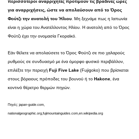
περισσότεροι αναρριχητές προτιμούν τις βραδινές ώρες
για αναρριχήσεις, ώστε να απολαύσουν από το Όρος
Φούτζι την ανατολή του Ήλιου
. Μη ξεχνάμε πως η Ιαπωνία
είναι η χώρα του Ανατέλλοντος Ηλίου. Η ανατολή από το Όρος
Φούτζι έχει την ονομασία Γκοραϊκό.
Εάν θέλετε να απολαύσετε το Όρος Φούτζι σε πιο χαλαρούς
ρυθμούς σε συνδυασμό με ένα όμορφο φυσικό περιβάλλον,
επιλέξτε την περιοχή
Fuji Five Lake
(Fujigoko) που βρίσκεται
στους βόρειους πρόποδες του βουνού ή το
Hakone
, ένα
κοντινό θέρετρο θερμών πηγών.
Πηγές: japan-guide.com,
nationalgeographic.org,fujimountainguides.com,en.wikipedia.org