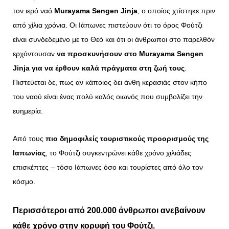
τον ιερό ναό
Murayama
Sengen
Jinja
, ο οποίος χτίστηκε πριν
από χίλια χρόνια. Οι Ιάπωνες πιστεύουν ότι το όρος Φούτζι
είναι συνδεδεμένο με το Θεό και ότι οι άνθρωποι στο παρελθόν
ερχόντουσαν
να προσκυνήσουν στο Murayama Sengen
Jinja για να έρθουν καλά πράγματα στη ζωή τους
.
Πιστεύεται δε, πως αν κάποιος δει άνθη κερασιάς στον κήπο
του ναού είναι ένας πολύ καλός οιωνός που συμβολίζει την
ευημερία.
Από τους
πιο δημοφιλείς τουριστικούς προορισμούς της
Ιαπωνίας
, το Φούτζι συγκεντρώνει κάθε χρόνο χιλιάδες
επισκέπτες – τόσο Ιάπωνες όσο και τουρίστες από όλο τον
κόσμο.
Περισσότεροι από 200.000 άνθρωποι ανεβαίνουν
κάθε χρόνο στην κορυφή του Φούτζι.