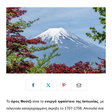
o
t
g
r
o
t
r
e
k
e
a
s
r
m
t
)
Το
όρος Φούτζι
είναι το
ενεργό ηφαίστειο της Ιαπωνίας
, με
τελευταία καταγεγραμμένη έκρηξη το 1707-1708. Αποτελεί ένα