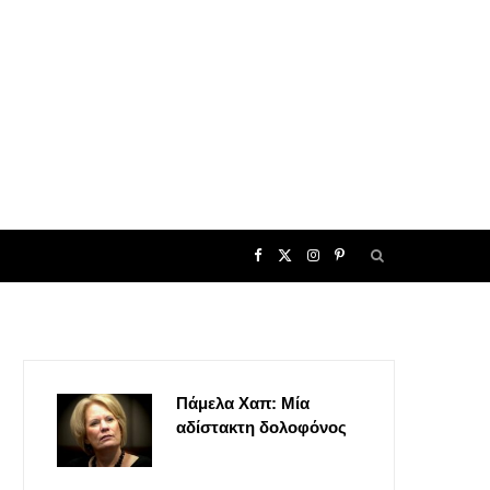
F
X
I
P
a
(
n
i
c
T
s
n
Πάμελα Χαπ: Μία
e
w
t
t
αδίστακτη δολοφόνος
b
i
a
e