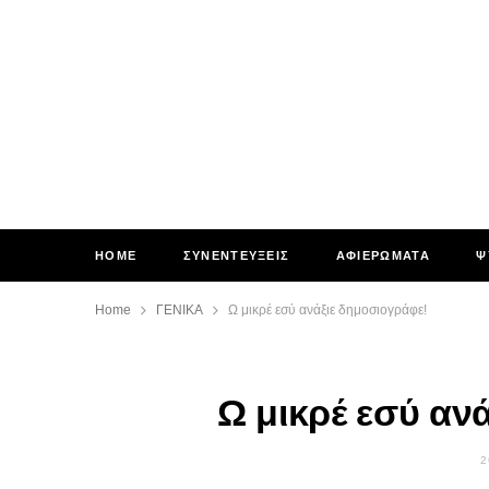
HOME
ΣΥΝΕΝΤΕΥΞΕΙΣ
ΑΦΙΕΡΩΜΑΤΑ
Ψ
Home
ΓΕΝΙΚΑ
Ω μικρέ εσύ ανάξιε δημοσιογράφε!
Ω μικρέ εσύ αν
2