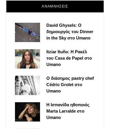
ΑΝΑΜΝΗΣΕΙΣ
David Ghysels: Ο
δημιουργός του Dinner
in the Sky στο Umano
Itziar Ituño: Η Ρακέλ
του Casa de Papel στο
Umano
Ο διάσημος pastry chef
Cédric Grolet στο
Umano
Η Ισπανίδα ηθοποιός
Marta Larralde στο
Umano