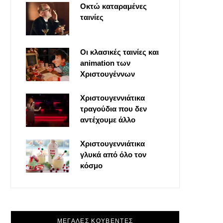
Οκτώ καταραμένες
o
t
g
r
ταινίες
o
t
r
e
Οι κλασικές ταινίες και
k
e
a
s
animation των
Χριστουγέννων
r
m
t
Χριστουγεννιάτικα
τραγούδια που δεν
)
αντέχουμε άλλο
Χριστουγεννιάτικα
γλυκά από όλο τον
κόσμο
ΜΕΓΑΛΕΣ ΚΟΥΒΕΝΤΕΣ