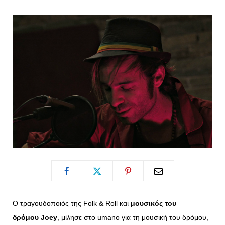
o
t
g
r
o
t
r
e
k
e
a
s
r
m
t
)
Ο τραγουδοποιός της Folk & Roll και
μουσικός του
δρόμου
Joey
, μίλησε στο umano για τη μουσική του δρόμου,