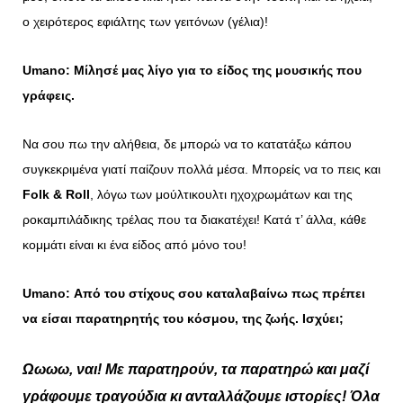
ο χειρότερος εφιάλτης των γειτόνων (γέλια)!
Umano
: Μίλησέ μας λίγο για το είδος της μουσικής που
γράφεις.
Να σου πω την αλήθεια, δε μπορώ να το κατατάξω κάπου
συγκεκριμένα γιατί παίζουν πολλά μέσα. Mπορείς να το πεις και
Folk & Roll
, λόγω των μούλτικουλτι ηχοχρωμάτων και της
ροκαμπιλάδικης τρέλας που τα διακατέχει! Κατά τ’ άλλα, κάθε
κομμάτι είναι κι ένα είδος από μόνο του!
Umano
: Από του στίχους σου καταλαβαίνω πως πρέπει
να είσαι παρατηρητής του κόσμου, της ζωής. Ισχύει;
Ωωωω, ναι! Με παρατηρούν, τα παρατηρώ και μαζί
γράφουμε τραγούδια κι ανταλλάζουμε ιστορίες! Όλα