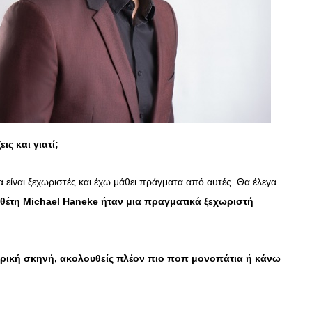
ΣΥΝΕΝΤΕΥΞΕΙΣ
Ο Κώστας Καζάκος μας μιλάει
για το Μεγάλο μας Τσίρκο
13/06/2018
ις και γιατί;
α είναι ξεχωριστές και έχω μάθει πράγματα από αυτές. Θα έλεγα
θέτη Michael Haneke ήταν μια πραγματικά ξεχωριστή
Λυρική σκηνή, ακολουθείς πλέον πιο ποπ μονοπάτια ή κάνω