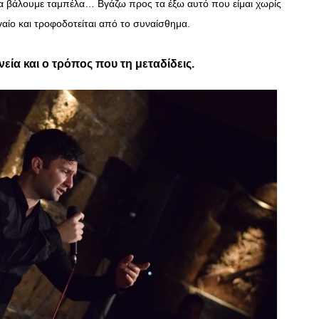
α βάλουμε ταμπέλα… Βγάζω προς τα έξω αυτό που είμαι χωρίς
αίο και τροφοδοτείται από το συναίσθημα.
νεία και ο τρόπος που τη μεταδίδεις.