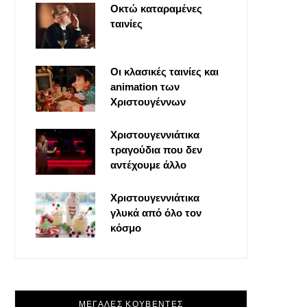
Οκτώ καταραμένες
o
t
g
r
ταινίες
o
t
r
e
Οι κλασικές ταινίες και
k
e
a
s
animation των
Χριστουγέννων
r
m
t
Χριστουγεννιάτικα
τραγούδια που δεν
)
αντέχουμε άλλο
Χριστουγεννιάτικα
γλυκά από όλο τον
κόσμο
ΜΕΓΑΛΕΣ ΚΟΥΒΕΝΤΕΣ