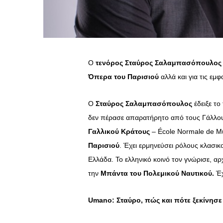
Ο
τενόρος
Σταύρος Σαλαμπασόπουλος
Όπερα του Παρισιού
αλλά και για τις εμφ
Ο
Σταύρος Σαλαμπασόπουλος
έδειξε το
δεν πέρασε απαρατήρητο από τους Γάλλου
Γαλλικού Κράτους
– École Normale de M
Παρισιού
. Έχει ερμηνεύσει ρόλους κλασικ
Ελλάδα. Το ελληνικό κοινό τον γνώρισε, αρ
την
Μπάντα του Πολεμικού Ναυτικού.
Έχ
Umano
: Σταύρο, πώς και πότε ξεκίνησ