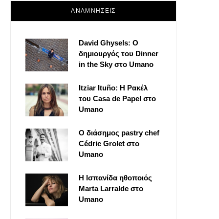
ΑΝΑΜΝΗΣΕΙΣ
David Ghysels: Ο
δημιουργός του Dinner
in the Sky στο Umano
Itziar Ituño: Η Ρακέλ
του Casa de Papel στο
Umano
Ο διάσημος pastry chef
Cédric Grolet στο
Umano
Η Ισπανίδα ηθοποιός
Marta Larralde στο
Umano