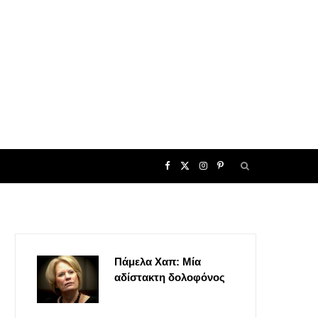
F
X
I
P
a
(
n
i
c
T
s
n
Πάμελα Χαπ: Μία
e
w
t
t
αδίστακτη δολοφόνος
b
i
a
e