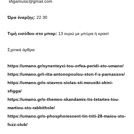
sfigamusic@gmail.com
Ώρα έναρξης:
22.30
Τιμή εισόδου στο μπαρ:
13 ευρώ με μπύρα ή κρασί
Σχετικά άρθρα:
https://umano.gr/synenteyxi-tou-orfea-peridi-sto-umano/
https://umano.gr/i-rita-antonopoulou-ston-f-s-parnassos/
https://umano.gr/o-stavros-siolas-sti-mousiki-skini-
sfigga/
https://umano.gr/o-themos-skandamis-tis-tetartes-tou-
martiou-sto-rabbithole/
https://umano.gr/o-phosphorescent-tin-triti-28-maiou-sto-
fuzz-club/