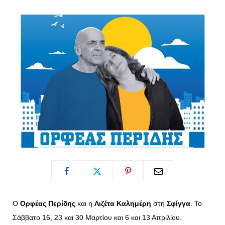
o
t
g
r
o
t
r
e
k
e
a
s
r
m
t
)
Ο
Ορφέας Περίδης
και η
Λιζέτα Καλημέρη
στη
Σφίγγα
. To
Σάββατο 16, 23 και 30 Μαρτίου και 6 και 13 Απριλίου.