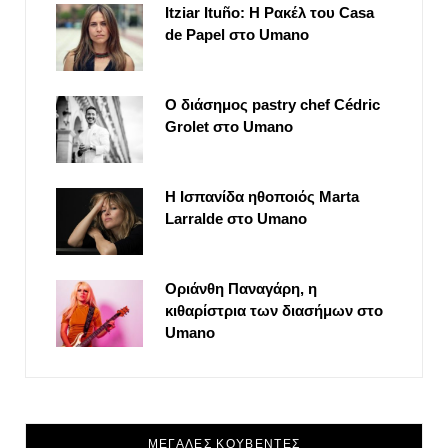
Itziar Ituño: Η Ρακέλ του Casa
de Papel στο Umano
Ο διάσημος pastry chef Cédric
Grolet στο Umano
Η Ισπανίδα ηθοποιός Marta
Larralde στο Umano
Οριάνθη Παναγάρη, η
κιθαρίστρια των διασήμων στο
Umano
ΜΕΓΑΛΕΣ ΚΟΥΒΕΝΤΕΣ