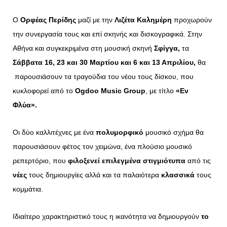
Ο
Ορφέας Περίδης
μαζί με την
Λιζέτα Καλημέρη
προχωρούν
την συνεργασία τους και επί σκηνής και δισκογραφικά. Στην
Αθήνα και συγκεκριμένα στη μουσική σκηνή
Σφίγγα,
τα
Σάββατα
16, 23 και 30 Μαρτίου και 6 και 13 Απριλίου,
θα
παρουσιάσουν τα τραγούδια του νέου τους δίσκου, που
κυκλοφορεί από το
Ogdoo Music Group
, με τίτλο
«Εν
Φλύα».
Οι δύο καλλιτέχνες με ένα
πολυμορφικό
μουσικό σχήμα θα
παρουσιάσουν φέτος τον χειμώνα, ένα πλούσιο μουσικό
ρεπερτόριο, που
φιλοξενεί επιλεγμένα στιγμιότυπα
από τις
νέες
τους δημιουργίες αλλά και τα παλαιότερα
κλασσικά
τους
κομμάτια.
Ιδιαίτερο χαρακτηριστικό τους η ικανότητα να δημιουργούν
το