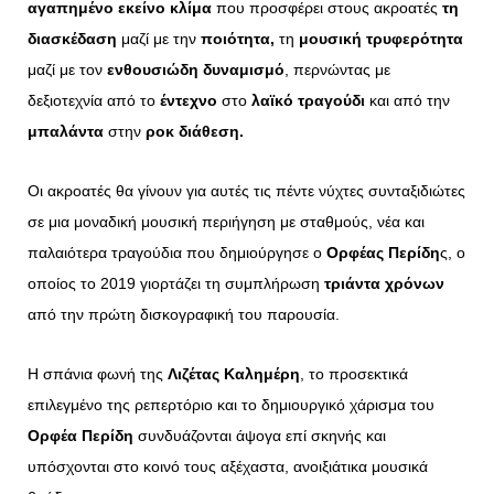
αγαπημένο εκείνο κλίμα
που προσφέρει στους ακροατές
τη
διασκέδαση
μαζί με την
ποιότητα,
τη
μουσική τρυφερότητα
μαζί με τον
ενθουσιώδη δυναμισμό
, περνώντας με
δεξιοτεχνία από το
έντεχνο
στο
λαϊκό τραγούδι
και από την
μπαλάντα
στην
ροκ διάθεση.
Οι ακροατές θα γίνουν για αυτές τις πέντε νύχτες συνταξιδιώτες
σε μια μοναδική μουσική περιήγηση με σταθμούς, νέα και
παλαιότερα τραγούδια που δημιούργησε ο
Ορφέας Περίδη
ς, ο
οποίος το 2019 γιορτάζει τη συμπλήρωση
τριάντα χρόνων
από την πρώτη δισκογραφική του παρουσία.
Η σπάνια φωνή της
Λιζέτας Καλημέρη
, το προσεκτικά
επιλεγμένο της ρεπερτόριο και το δημιουργικό χάρισμα του
Ορφέα Περίδη
συνδυάζονται άψογα επί σκηνής και
υπόσχονται στο κοινό τους αξέχαστα, ανοιξιάτικα μουσικά