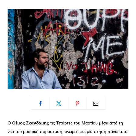
o
t
g
r
o
t
r
e
k
e
a
s
r
m
t
)
Ο
Θέμος Σκανδάμης
τις Τετάρτες του Μαρτίου μέσα από τη
νέα του μουσική παράσταση, ονειρεύεται μία πτήση πάνω από