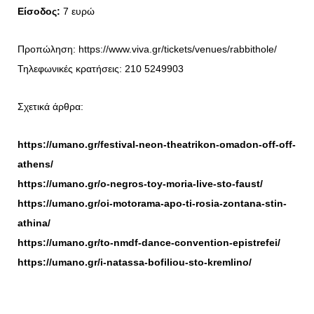
Είσοδος:
7 ευρώ
Προπώληση: https://www.viva.gr/tickets/venues/rabbithole/
Τηλεφωνικές κρατήσεις: 210 5249903
Σχετικά άρθρα:
https://umano.gr/festival-neon-theatrikon-omadon-off-off-
athens/
https://umano.gr/o-negros-toy-moria-live-sto-faust/
https://umano.gr/oi-motorama-apo-ti-rosia-zontana-stin-
athina/
https://umano.gr/to-nmdf-dance-convention-epistrefei/
https://umano.gr/i-natassa-bofiliou-sto-kremlino/