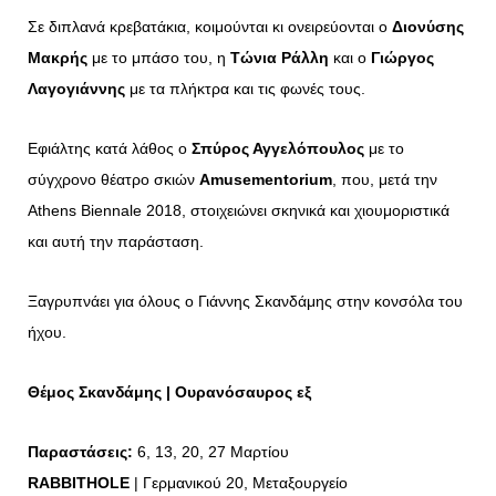
Σε διπλανά κρεβατάκια, κοιμούνται κι ονειρεύονται ο
Διονύσης
Μακρής
με το μπάσο του, η
Τώνια Ράλλη
και ο
Γιώργος
Λαγογιάννης
με τα πλήκτρα και τις φωνές τους.
Εφιάλτης κατά λάθος ο
Σπύρος Αγγελόπουλος
με το
σύγχρονο θέατρο σκιών
Amusementorium
, που, μετά την
Athens Biennale 2018, στοιχειώνει σκηνικά και χιουμοριστικά
και αυτή την παράσταση.
Ξαγρυπνάει για όλους ο Γιάννης Σκανδάμης στην κονσόλα του
ήχου.
Θέμος Σκανδάμης | Ουρανόσαυρος εξ
Παραστάσεις:
6, 13, 20, 27 Μαρτίου
RABBITHOLE
| Γερμανικού 20, Μεταξουργείο