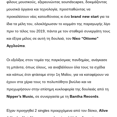
φίλους μουσικούς, εξερευνώντας soundscapes, δοκιμάζοντας
μουσικά όργανα και τεχνολογία, προσπαθώντας να
προκαλέσουν νέες κατευθύνσεις κι ένα
brand new start
για τα
ίδια τα μέλη του, ολοκλήρωσαν το κομμάτι της παραγωγής λίγο
πριν το τέλος του 2019, πάντα με τον σταθερό συνεργάτη τους
και έξτρα μέλος σε αυτή τη δουλειά,
τον
Νίκο “Ottomo”
Αγγλούπα
.
Οι εξελίξεις στον τομέα της παγκόσμιας πανδημίας, ανάγκασε
τη μπάντα, όπως όλους, να αναβάλλουν όλα τους τα σχέδια
και κάπως έτσι φτάσαμε
στην 1η Μαΐου, για να καταφέρουν να
έχουν στα χέρια τους το πολυπόθητο βινύλιο και να
προχωρήσουν στην επίσημη κυκλοφορία της δουλειάς από τη
Nipper’s
Music,
σε συνεργασία με τη
Bantha
Records
.
Είχαν προηγηθεί 2 singles προερχόμενα από τον δίσκο,
Alive