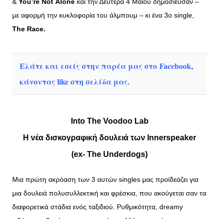
&
You’re
Not
Alone
και την Δευτέρα 4 Μαΐου δημοσίευσαν –
με αφορμή
την κυκλοφορία του άλμπουμ – κι ένα 3ο single,
The
Race
.
Ελάτε και εσείς στην παρέα μας στο Facebook,
κάνοντας like στη σελίδα μας.
Into The Voodoo Lab
Η νέα δισκογραφική δουλειά των Innerspeaker
(ex- The Underdogs)
Mια πρώτη ακρόαση των 3 αυτών singles μας προϊδεάζει για
μια δουλειά πολυσυλλεκτική και φρέσκια, που ακούγεται σαν τα
διαφορετικά στάδια ενός ταξιδιού. Ρυθμικότητα, dreamy