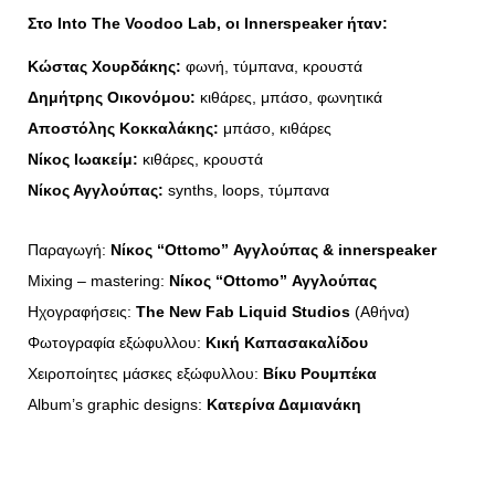
Στο
Into The Voodoo Lab,
οι
Innerspeaker
ήταν
:
Kώστας Χουρδάκης:
φωνή, τύμπανα, κρουστά
Δημήτρης Οικονόμου:
κιθάρες, μπάσο, φωνητικά
Αποστόλης Κοκκαλάκης:
μπάσο, κιθάρες
Νίκος Ιωακείμ:
κιθάρες, κρουστά
Νίκος Αγγλούπας:
synths, loops, τύμπανα
Παραγωγή:
Nίκος “Ottomo” Αγγλούπας & innerspeaker
Mixing – mastering:
Νίκος “Ottomo” Αγγλούπας
Ηχογραφήσεις:
The New Fab Liquid Studios
(Αθήνα)
Φωτογραφία εξώφυλλου:
Κική Καπασακαλίδου
Χειροποίητες μάσκες εξώφυλλου:
Bίκυ Ρουμπέκα
Album’s graphic designs:
Κατερίνα Δαμιανάκη