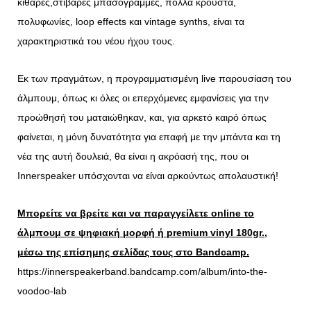
κιθάρες,στιβαρές μπασογραμμές,
πολλά κρουστά,
πολυφωνίες, loop effects και vintage synths,
είναι τα
χαρακτηριστικά του νέου ήχου τους.
Εκ των πραγμάτων, η προγραμματισμένη live παρουσίαση του
άλμπουμ, όπως κι όλες οι επερχόμενες εμφανίσεις για την
προώθησή του ματαιώθηκαν, και, για αρκετό καιρό όπως
φαίνεται, η μόνη δυνατότητα για επαφή με την μπάντα και τη
νέα της αυτή δουλειά, θα είναι η ακρόασή της, που οι
Innerspeaker υπόσχονται να είναι αρκούντως απολαυστική!
Μπορείτε να βρείτε και να παραγγείλετε online το
άλμπουμ σε ψηφιακή μορφή ή premium
vinyl 180gr.,
μέσω της επίσημης σελίδας τους στο Bandcamp.
https://innerspeakerband.bandcamp.com/album/into-the-
voodoo-lab