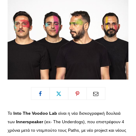
o
t
g
r
o
t
r
e
k
e
a
s
r
m
t
)
Το
Into The Voodoo Lab
είναι η νέα δισκογραφική δουλειά
των
Innerspeaker
(ex- The Underdogs), που επιστρέφουν 4
χρόνια μετά το ντεμπούτο τους Paths, με νέο project και νέους