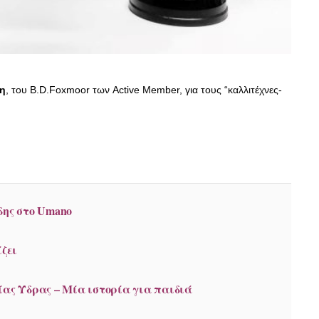
δη
, του
B.D.Foxmoor των Active Member, για τους “καλλιτέχνες-
δης στο Umano
ίζει
ίας Ύδρας – Μία ιστορία για παιδιά