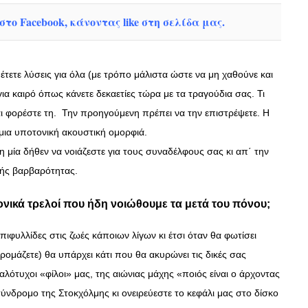
το Facebook, κάνοντας like στη σελίδα μας.
θέτετε λύσεις για όλα (με τρόπο μάλιστα ώστε να μη χαθούνε και
ια καιρό όπως κάνετε δεκαετίες τώρα με τα τραγούδια σας. Τι
αι φορέστε τη.
Την προηγούμενη πρέπει να την επιστρέψετε. Η
 μια υποτονική ακουστική ομορφιά.
 μία δήθεν να νοιάζεστε για τους συναδέλφους σας κι απ΄ την
κής βαρβαρότητας.
ρονικά τρελοί που ήδη νοιώθουμε τα μετά του πόνου;
ιφυλλίδες στις ζωές κάποιων λίγων κι έτσι όταν θα φωτίσει
ρομάζετε) θα υπάρχει κάτι που θα ακυρώνει τις δικές σας
αλότυχοι «φίλοι» μας, της αιώνιας μάχης «ποιός είναι ο άρχοντας
ύνδρομο της Στοκχόλμης κι ονειρεύεστε το κεφάλι μας στο δίσκο