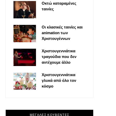
Οκτώ καταραμένες
o
t
g
r
ταινίες
o
t
r
e
Οι κλασικές ταινίες και
k
e
a
s
animation των
Χριστουγέννων
r
m
t
Χριστουγεννιάτικα
τραγούδια που δεν
)
αντέχουμε άλλο
Χριστουγεννιάτικα
γλυκά από όλο τον
κόσμο
ΜΕΓΑΛΕΣ ΚΟΥΒΕΝΤΕΣ