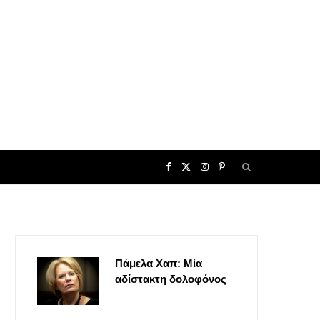
F
X
I
P
a
(
n
i
c
T
s
n
Πάμελα Χαπ: Μία
e
w
t
t
αδίστακτη δολοφόνος
b
i
a
e