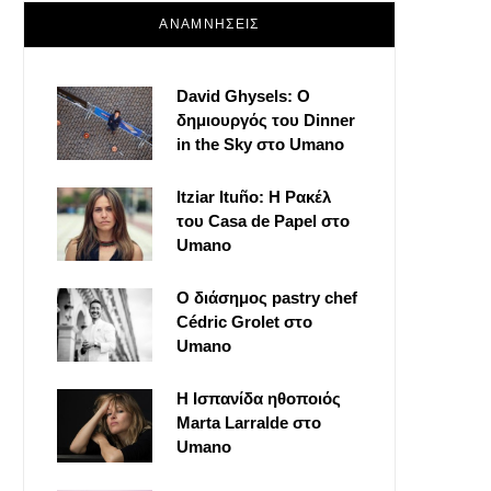
ΑΝΑΜΝΗΣΕΙΣ
David Ghysels: Ο
δημιουργός του Dinner
in the Sky στο Umano
Itziar Ituño: Η Ρακέλ
του Casa de Papel στο
Umano
Ο διάσημος pastry chef
Cédric Grolet στο
Umano
Η Ισπανίδα ηθοποιός
Marta Larralde στο
Umano