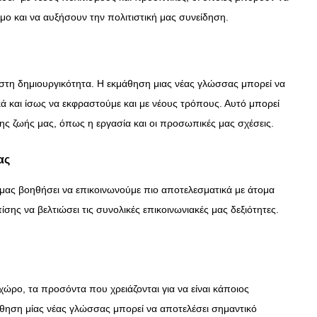
μο και να αυξήσουν την πολιτιστική μας συνείδηση.
ΣΥΝΕΝΤΕΥΞΕΙΣ
Ο Κώστας Καζάκος μας μιλάει
για το Μεγάλο μας Τσίρκο
τη δημιουργικότητα. Η εκμάθηση μιας νέας γλώσσας μπορεί να
13/06/2018
ά και ίσως να εκφραστούμε και με νέους τρόπους. Αυτό μπορεί
 της ζωής μας, όπως η εργασία και οι προσωπικές μας σχέσεις.
ας
μας βοηθήσει να επικοινωνούμε πιο αποτελεσματικά με άτομα
σης να βελτιώσει τις συνολικές επικοινωνιακές μας δεξιότητες.
ώρο, τα προσόντα που χρειάζονται για να είναι κάποιος
άθηση μίας νέας γλώσσας μπορεί να αποτελέσει σημαντικό