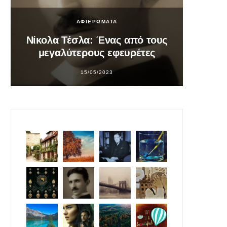
ΑΦΙΕΡΩΜΑΤΑ
Νίκολα Τέσλα: Ένας από τους
Σο
μεγαλύτερους εφευρέτες
υπ
15/05/2023