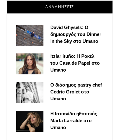
ΑΝΑΜΝΗΣΕΙΣ
David Ghysels: Ο
δημιουργός του Dinner
in the Sky στο Umano
Itziar Ituño: Η Ρακέλ
του Casa de Papel στο
Umano
Ο διάσημος pastry chef
Cédric Grolet στο
Umano
Η Ισπανίδα ηθοποιός
Marta Larralde στο
Umano