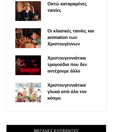
Οκτώ καταραμένες
o
t
g
r
ταινίες
o
t
r
e
Οι κλασικές ταινίες και
k
e
a
s
animation των
Χριστουγέννων
r
m
t
Χριστουγεννιάτικα
τραγούδια που δεν
)
αντέχουμε άλλο
Χριστουγεννιάτικα
γλυκά από όλο τον
κόσμο
ΜΕΓΑΛΕΣ ΚΟΥΒΕΝΤΕΣ