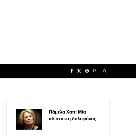
F
X
I
P
a
(
n
i
c
T
s
n
Πάμελα Χαπ: Μία
e
w
t
t
αδίστακτη δολοφόνος
b
i
a
e