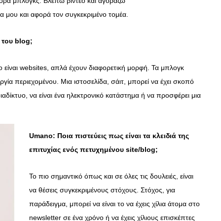
φορα μπλογκς. Βλέπω βίντεο και αγοράζω
ια μου και αφορά τον συγκεκριμένο τομέα.
 του
blog
;
 είναι websites, απλά έχουν διαφορετική μορφή. Τα μπλογκ
ία περιεχομένου. Μια ιστοσελίδα, σάιτ, μπορεί να έχει σκοπό
αδίκτυο, να είναι ένα ηλεκτρονικό κατάστημα ή να προσφέρει μια
Umano: Ποια πιστεύεις πως είναι τα κλειδιά της
επιτυχίας ενός πετυχημένου
site
/
blog
;
Το πιο σημαντικό όπως και σε όλες τις δουλειές, είναι
να θέσεις συγκεκριμένους στόχους. Στόχος, για
παράδειγμα, μπορεί να είναι το να έχεις χίλια άτομα στο
newsletter σε ένα χρόνο ή να έχεις χίλιους επισκέπτες