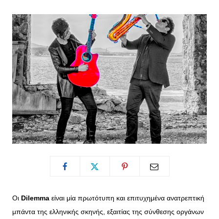
o
t
g
r
o
t
r
e
k
e
a
s
r
m
t
)
Οι
Dilemma
είναι μία πρωτότυπη και επιτυχημένα ανατρεπτική
μπάντα της ελληνικής σκηνής, εξαιτίας της σύνθεσης οργάνων