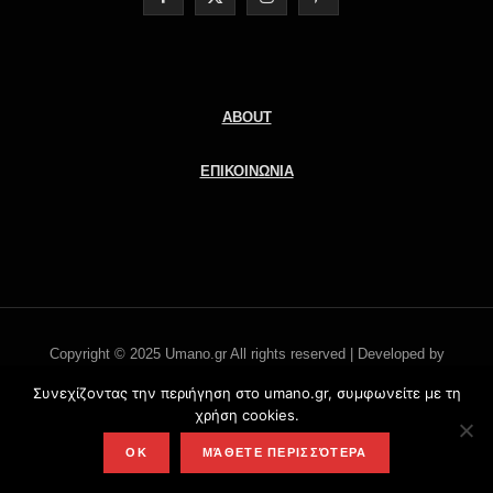
a
(
n
i
c
T
s
n
e
w
t
t
ABOUT
b
i
a
e
ΕΠΙΚΟΙΝΩΝΙΑ
o
t
g
r
o
t
r
e
k
e
a
s
r
m
t
Copyright © 2025 Umano.gr All rights reserved | Developed by
)
Literati.gr -
'Οροι χρήσης
Συνεχίζοντας την περιήγηση στο umano.gr, συμφωνείτε με τη
χρήση cookies.
TOP
OK
ΜΆΘΕΤΕ ΠΕΡΙΣΣΌΤΕΡΑ