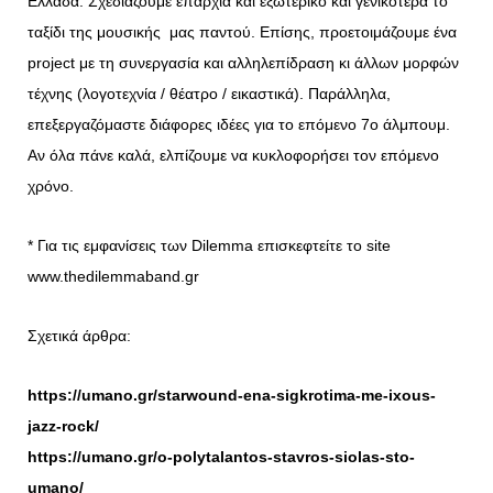
Ελλάδα. Σχεδιάζουμε επαρχία και εξωτερικό και γενικότερα το
ταξίδι της μουσικής μας παντού. Επίσης, προετοιμάζουμε ένα
project με τη συνεργασία και αλληλεπίδραση κι άλλων μορφών
τέχνης (λογοτεχνία / θέατρο / εικαστικά). Παράλληλα,
επεξεργαζόμαστε διάφορες ιδέες για το επόμενο 7ο άλμπουμ.
Αν όλα πάνε καλά, ελπίζουμε να κυκλοφορήσει τον επόμενο
χρόνο.
*
Για τις εμφανίσεις των Dilemma επισκεφτείτε το site
www.thedilemmaband.gr
Σχετικά άρθρα:
https://umano.gr/starwound-ena-sigkrotima-me-ixous-
jazz-rock/
https://umano.gr/o-polytalantos-stavros-siolas-sto-
umano/