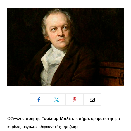
o
t
g
r
o
t
r
e
k
e
a
s
r
m
t
)
Ο Άγγλος ποιητής
Γουίλιαμ Μπλέικ
, υπήρξε οραματιστής μα,
κυρίως, μεγάλος εξερευνητής της ζωής.