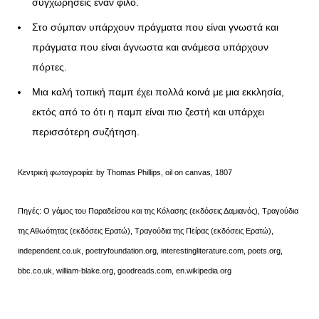
συγχωρήσεις έναν φίλο.
Στο σύμπαν υπάρχουν πράγματα που είναι γνωστά και
πράγματα που είναι άγνωστα και ανάμεσα υπάρχουν
πόρτες.
Μια καλή τοπική παμπ έχει πολλά κοινά με μια εκκλησία,
εκτός από το ότι η παμπ είναι πιο ζεστή και υπάρχει
περισσότερη συζήτηση.
Κεντρική φωτογραφία: by Thomas Phillips, oil on canvas, 1807
Πηγές: Ο γάμος του Παραδείσου και της Κόλασης (εκδόσεις Δαμιανός), Τραγούδια
της Αθωότητας (εκδόσεις Ερατώ), Τραγούδια της Πείρας (εκδόσεις Ερατώ),
independent.co.uk, poetryfoundation.org, interestingliterature.com, poets.org,
bbc.co.uk, william-blake.org, goodreads.com, en.wikipedia.org