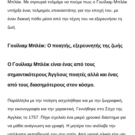
Μπλέικ. Με σιγουριά τολμάμε να πούμε πως ο Γουίλιαμ Μπλέικ
υπήρξε ένας τολμηρός επαναστάτης για την εποχή του, με
έναν διακαή πόθο μέσα από την τέχνη του να εξερευνήσει τη
ζωή.
Γουίλιαμ Μπλέικ: Ο ποιητής, εξερευνητής της ζωής
Ο Γουίλιαμ Μπλέικ είναι ένας
από τους
σημαντικότερους Άγγλους ποιητές αλλά και ένας
από
τους διασημότερους στον κόσμο
.
Παράλληλα με την ποίηση ασχολήθηκε και με την ζωγραφική,
την εικονογραφία και την χαρακτική. Γεννήθηκε στο Σόχο της
Αγγλίας το 1757. Πήγε σχολείο ένα μικρό χρονικό διάστημα για
να μάθει ανάγνωση και γραφή. Η μητέρα του ανέλαβε την
υπόλοιπη εκπαίδευσή του στο σπίτι. Από νεαρή ηλικία είχε μία