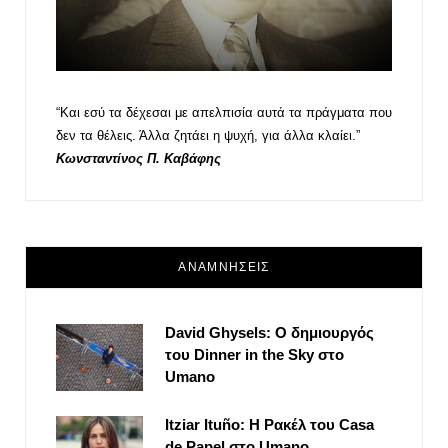
“Και εσύ τα δέχεσαι με απελπισία αυτά τα πράγματα που
δεν τα θέλεις. Άλλα ζητάει η ψυχή, για άλλα κλαίει.”
Κωνσταντίνος Π. Καβάφης
ΑΝΑΜΝΗΣΕΙΣ
David Ghysels: Ο δημιουργός
του Dinner in the Sky στο
Umano
Itziar Ituño: Η Ρακέλ του Casa
de Papel στο Umano