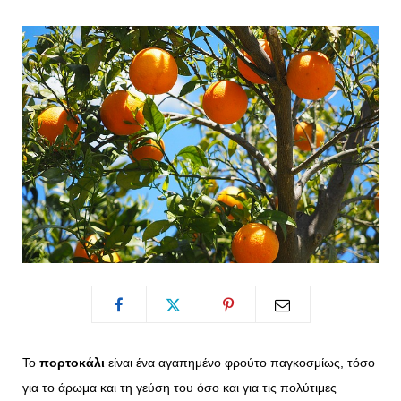
o
t
g
r
o
t
r
e
k
e
a
s
r
m
t
)
Το
πορτοκάλι
είναι ένα αγαπημένο φρούτο παγκοσμίως, τόσο
για το άρωμα και τη γεύση του όσο και για τις πολύτιμες