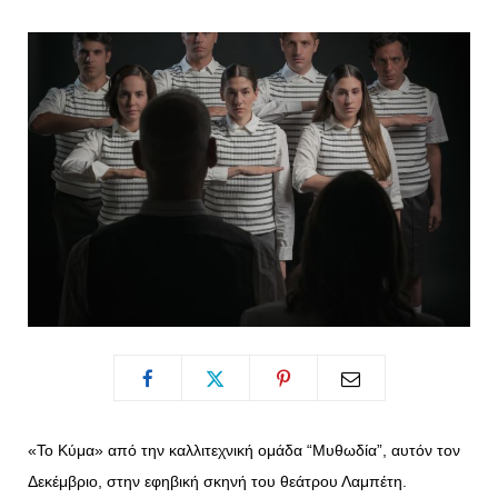
o
t
g
r
o
t
r
e
k
e
a
s
r
m
t
)
«Το Κύμα» από την καλλιτεχνική ομάδα “Μυθωδία”, αυτόν τον
Δεκέμβριο, στην εφηβική σκηνή του θεάτρου Λαμπέτη.