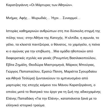
Καρατζογιάννη «Οι Μάρτυρες των Αθηνών».
Μνήμες. Αφής… Μυρωδιές… Ήχοι… Συνειρμοί…
Ιστορίες καθημερινών ανθρώπων στη πιο δύσκολη στιγμή της
πόλης τους: στην Αθήνα της Κατοχής. Η ελπίδα, η αγωνία, το
γέλιο, τα κλειστά παντζούρια, ο θάνατος, το χαμόγελο, η πείνα
κι ο αγώνας για την επιβίωση…Μια ομάδα ηθοποιών από
διαφορετικές σχολές και γενιές (Ρουμπίνη Βασιλακοπούλου,
Εβίτα Ζημάλη, Θεοδώρα Μαστρομηνά, Μάρκος Μπούγιας,
Γιώργος Παπαπαύλου, Ερατώ Πίσση, Μαριέττα Σγουρδαίου
και Αθηνά Τσιλύρα) ζωντανεύουν το εμπνευσμένο από
μαρτυρίες της εποχής κείμενο του Μάνου Καρατζογιάννη, ο
οποίος μετά το θεατρικό του έργο για τη ζωή της αδικοχαμένης
Ελένης Παπαδάκη «Για την Ελένη», καταπιάνεται ξανά με το
ελληνικό ιστορικό τραύμα.