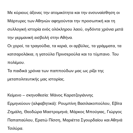
Με κύριους άξονες την ατομικότητα και την ενσυναίσθηση οι
Μάρτυρες των Αθηνών αφηγούνται την προσωπική και τη
συλλογική ιστορία ενός ολόκληρου λαού, ογδόντα χρόνια μετά
την γερμανική εισβολή στην Αθήνα.
Οι χοροί, τα τραγούδια, τα κεριά, οι αρβύλες, τα γράμματα, τα
κατσαρολάκια, η γατούλα Πρινσερούλα και το τύμπανο. Του
πολέμου.
Τα παιδικά χρόνια των παππούδων μας ως ρίζα της
μεταπολιτευτικής μας ιστορίας.
Κείμενο – σκηνοθεσία: Μάνος Καρατζογιάννης
Ερμηνεύουν (αλφαβητικά): Ρουμπίνη Βασιλακοπούλου, Εβίτα
Ζημάλη, Θεοδώρα Μαστρομηνά, Μάρκος Μπούγιας, Γιώργος
Παπαπαύλου, Ερατώ Πίσση, Μαριέττα Σγουρδαίου και Αθηνά
Τσιλύρα.