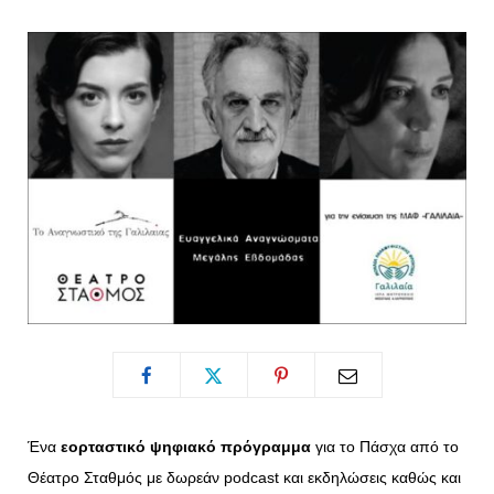
o
t
g
r
o
t
r
e
k
e
a
s
r
m
t
)
Ένα
εορταστικό ψηφιακό πρόγραμμα
για το Πάσχα από το
Θέατρο Σταθμός με δωρεάν podcast και εκδηλώσεις καθώς και