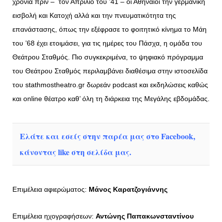
χρόνια πριν – τον Απρίλιο του ’41 – οι Αθηναίοι την γερμανική
εισβολή και Kατοχή αλλά και την πνευματικότητα της
επανάστασης, όπως την εξέφρασε το φοιτητικό κίνημα το Μάη
του ’68 έχει ετοιμάσει, για τις ημέρες του Πάσχα, η ομάδα του
Θεάτρου Σταθμός. Πιο συγκεκριμένα, το ψηφιακό πρόγραμμα
του Θεάτρου Σταθμός περιλαμβάνει διαθέσιμα στην ιστοσελίδα
του stathmostheatro.gr δωρεάν podcast και εκδηλώσεις καθώς
και οnline θέατρο καθ’ όλη τη διάρκεια της Μεγάλης εβδομάδας.
Ελάτε και εσείς στην παρέα μας στο Facebook,
κάνοντας like στη σελίδα μας.
Επιμέλεια αφιερώματος:
Μάνος Καρατζογιάννης
Επιμέλεια ηχογραφήσεων:
Αντώνης Παπακωνσταντίνου