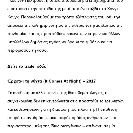
Γκουίνεθ Πάλτροου, η οποία υποδύεται μια επιχειρηματία που
επιστρέφει στην πατρίδα της μετά από ένα ταξίδι στο Χονγκ
Κονγκ. Παρακολουθούμε τον τρόπο εξάπλωσης του ιού, την
απώλεια της καθημερινότητας της ανθρωπότητας εξαιτίας της
πανδημίας και τις προσπάθειες ερευνητών ιατρών και άλλων
υπαλλήλων δημόσιας υγείας να βρουν το εμβόλιο και να
περιορίσουν τη νόσο.
Δείτε το
trailer
εδώ.
Έρχεται
τη
νύχτα
(It Comes At Night) – 2017
Σε αντίθεση με άλλες ταινίες της ίδιας θεματολογίας, η
συγκεκριμένη δεν επικεντρώνεται στις προσπάθειες ερευνητών
και κυβερνήσεων για τη διάσωση του πλανήτη. Η υπόθεση
αφορά τις αντιδράσεις μιας μικρής ομάδας ανθρώπων – οι
περισσότεροι μέλη της ίδιας οικογένειας – απέναντι σε μία