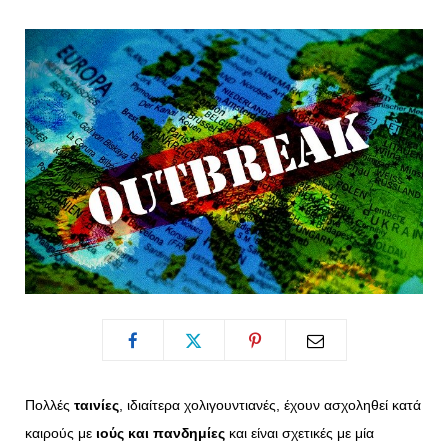
o
t
g
r
o
t
r
e
k
e
a
s
r
m
t
)
Πολλές
ταινίες
, ιδιαίτερα χολιγουντιανές, έχουν ασχοληθεί κατά
καιρούς με
ιούς και πανδημίες
και είναι σχετικές με μία