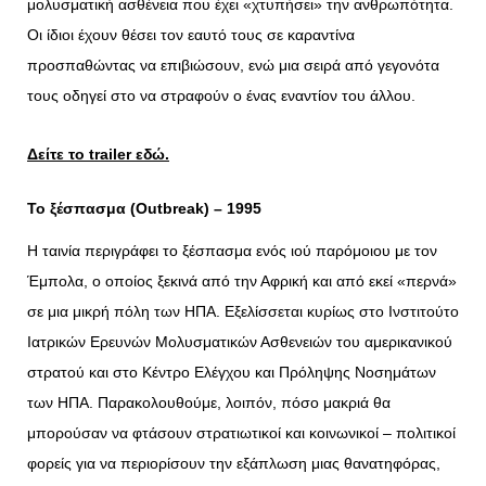
μολυσματική ασθένεια που έχει «χτυπήσει» την ανθρωπότητα.
Οι ίδιοι έχουν θέσει τον εαυτό τους σε καραντίνα
προσπαθώντας να επιβιώσουν, ενώ μια σειρά από γεγονότα
τους οδηγεί στο να στραφούν ο ένας εναντίον του άλλου.
Δείτε το
trailer
εδώ.
Το ξέσπασμα (Outbreak) – 1995
Η ταινία περιγράφει το ξέσπασμα ενός ιού παρόμοιου με τον
Έμπολα, ο οποίος ξεκινά από την Αφρική και από εκεί «περνά»
σε μια μικρή πόλη των ΗΠΑ. Εξελίσσεται κυρίως στο Ινστιτούτο
Ιατρικών Ερευνών Μολυσματικών Ασθενειών του αμερικανικού
στρατού και στο Κέντρο Ελέγχου και Πρόληψης Νοσημάτων
των ΗΠΑ. Παρακολουθούμε, λοιπόν, πόσο μακριά θα
μπορούσαν να φτάσουν στρατιωτικοί και κοινωνικοί – πολιτικοί
φορείς για να περιορίσουν την εξάπλωση μιας θανατηφόρας,