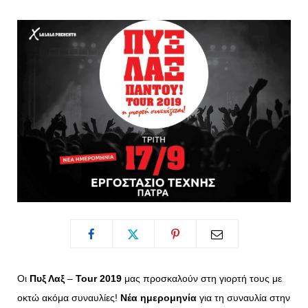
o
t
g
r
o
t
r
e
k
e
a
s
r
m
t
)
Οι
Πυξ Λαξ
–
Tour 2019
μας προσκαλούν στη γιορτή τους με
οκτώ ακόμα συναυλίες!
Νέα ημερομηνία
για τη συναυλία στην