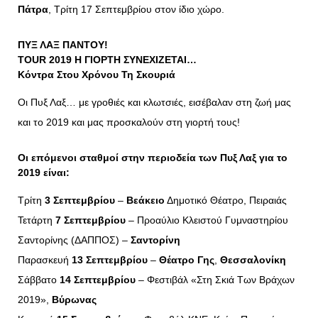
Πάτρα
, Τρίτη 17 Σεπτεμβρίου στον ίδιο χώρο.
ΠΥΞ ΛΑΞ ΠΑΝΤΟΥ!
ΤOUR 2019
Η ΓΙΟΡΤΗ ΣΥΝΕΧΙΖΕΤΑΙ…
Κόντρα Στου Χρόνου Τη Σκουριά
Οι Πυξ Λαξ… με γροθιές και κλωτσιές, εισέβαλαν στη ζωή μας
και το 2019 και μας προσκαλούν στη γιορτή τους!
Οι επόμενοι σταθμοί στην περιοδεία των
Πυξ Λαξ
για το
2019 είναι:
Τρίτη
3 Σεπτεμβρίου
–
Βεάκειο
Δημοτικό Θέατρο, Πειραιάς
Τετάρτη
7 Σεπτεμβρίου
– Προαύλιο Κλειστού Γυμναστηρίου
Σαντορίνης (ΔΑΠΠΟΣ) –
Σαντορίνη
Παρασκευή
13 Σεπτεμβρίου
–
Θέατρο Γης
,
Θεσσαλονίκη
Σάββατο
14 Σεπτεμβρίου
– Φεστιβάλ «Στη Σκιά Των Βράχων
2019»,
Βύρωνας