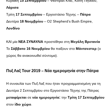
Κυριακή
15 Σεπτεμβρίου
– Φεστιβάλ ΚΝΕ, Κοίτη Πηνειού,
Λάρισα
Τρίτη
17 Σεπτεμβρίου
– Εργοστάσιο Τέχνης –
Πάτρα
Δευτέρα
18 Νοεμβρίου
– O2 Shepherd’s Bush Empire,
Λονδίνο
ΚΑΙ μία
ΝΕΑ ΣΥΝΑΥΛΙΑ
προστέθηκε στη
Μεγάλη Βρετανία
Το
Σάββατο 16 Νοεμβρίου
θα παίξουν στο
Μάντσεστερ
(ο
χώρος θα ανακοινωθεί σύντομα).
Πυξ Λαξ Tour 2019 – Νέα ημερομηνία στην Πάτρα
Η συναυλία των Πυξ Λαξ που ήταν προγραμματισμένη για τη
Δευτέρα 2 Σεπτεμβρίου στο Εργοστάσιο Τέχνης της Πάτρας
μεταφέρεται
σε
νέα ημερομηνία:
την
Τρίτη 17 Σεπτεμβρίου
στον
ίδιο χώρο
.