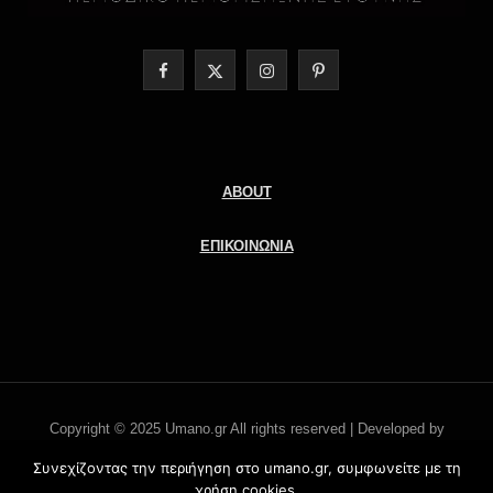
F
X
I
P
a
(
n
i
c
T
s
n
e
w
t
t
ABOUT
b
i
a
e
ΕΠΙΚΟΙΝΩΝΙΑ
o
t
g
r
o
t
r
e
k
e
a
s
r
m
t
Copyright © 2025 Umano.gr All rights reserved | Developed by
)
Literati.gr -
'Οροι χρήσης
Συνεχίζοντας την περιήγηση στο umano.gr, συμφωνείτε με τη
χρήση cookies.