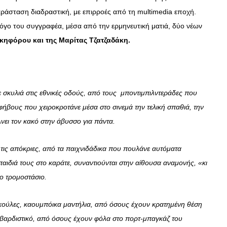
παράσταση διαδραστική, με επιρροές από τη multimedia εποχή.
λόγο του συγγραφέα, μέσα από την ερμηνευτική ματιά, δύο νέων
ικηφόρου και της Μαρίτας Τζατζαδάκη.
σκυλιά στις εθνικές οδούς, από τους μποντιμπιλντεράδες που
ήβους που χειροκροτάνε μέσα στο σινεμά την τελική σπαθιά, την
έλνει τον κακό στην άβυσσο για πάντα.
 τις απόκριες, από τα παιχνιδάδικα που πουλάνε αυτόματα
αιδιά τους στο καράτε, συναντιούνται στην αίθουσα αναμονής, «κι
στο τρομοστάσιο.
ούλες, καουμπόικα μαντήλια, από όσους έχουν κρατημένη θέση
βαρδιστικό, από όσους έχουν φόλα στο πορτ-μπαγκάζ του