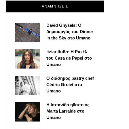
ΑΝΑΜΝΗΣΕΙΣ
David Ghysels: Ο
δημιουργός του Dinner
in the Sky στο Umano
Itziar Ituño: Η Ρακέλ
του Casa de Papel στο
Umano
Ο διάσημος pastry chef
Cédric Grolet στο
Umano
Η Ισπανίδα ηθοποιός
Marta Larralde στο
Umano