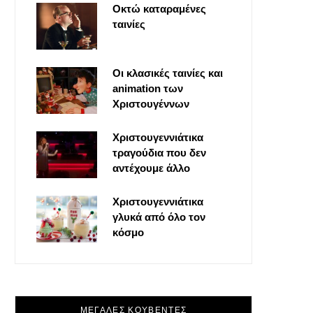
Οκτώ καταραμένες
o
t
g
r
ταινίες
o
t
r
e
Οι κλασικές ταινίες και
k
e
a
s
animation των
Χριστουγέννων
r
m
t
Χριστουγεννιάτικα
τραγούδια που δεν
)
αντέχουμε άλλο
Χριστουγεννιάτικα
γλυκά από όλο τον
κόσμο
ΜΕΓΑΛΕΣ ΚΟΥΒΕΝΤΕΣ