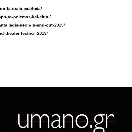
on-ta-oraia-exarheia/
apo-to-polemos-kai-eirini/
ntallagis-neon-in-and-out-2019/
-theater-festival-2019/