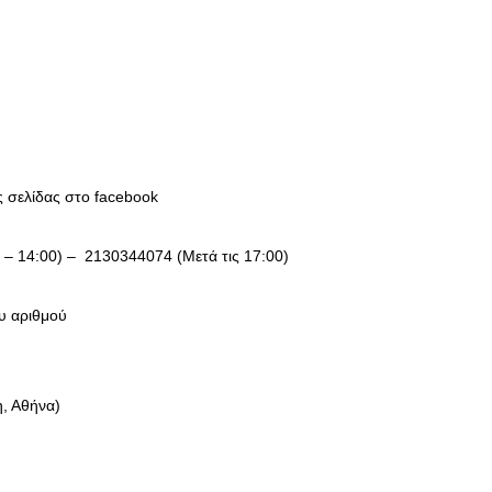
ΣΥΝΕΝΤΕΥΞΕΙΣ
Ο Κώστας Καζάκος μας μιλάει
για το Μεγάλο μας Τσίρκο
13/06/2018
σελίδας στο facebook
 – 14:00) –
2130344074 (Μετά τις 17:00)
υ αριθμού
ων
η, Αθήνα)