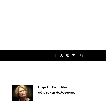
F
X
I
P
a
(
n
i
c
T
s
n
Πάμελα Χαπ: Μία
e
w
t
t
αδίστακτη δολοφόνος
b
i
a
e