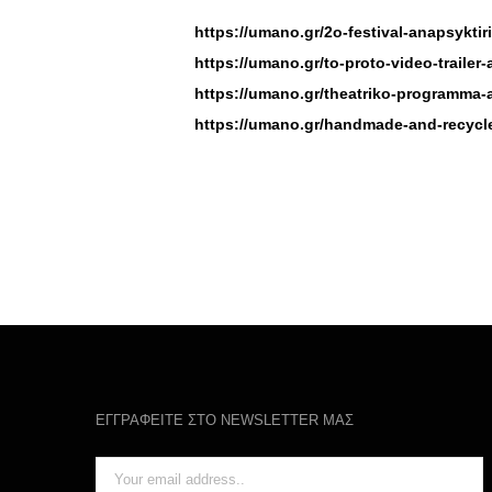
https://umano.gr/2o-festival-anapsyktiri
https://umano.gr/to-proto-video-trailer-
https://umano.gr/theatriko-programma-a
https://umano.gr/handmade-and-recycled
ΕΓΓΡΑΦΕΙΤΕ ΣΤΟ NEWSLETTER ΜΑΣ