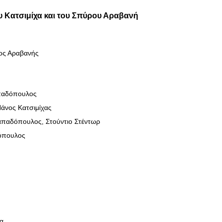
υ Κατσιμίχα και του Σπύρου Αραβανή
ρος Αραβανής
παδόπουλος
άνος Κατσιμίχας
απαδόπουλος, Στούντιο Στέντωρ
όπουλος
τα