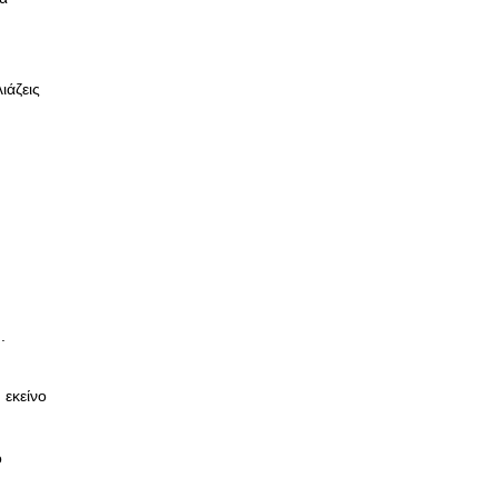
ΣΥΝΕΝΤΕΥΞΕΙΣ
Ο Κώστας Καζάκος μας μιλάει
ιάζεις
για το Μεγάλο μας Τσίρκο
13/06/2018
.
 εκείνο
ό