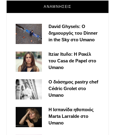
ΑΝΑΜΝΗΣΕΙΣ
David Ghysels: Ο
δημιουργός του Dinner
in the Sky στο Umano
Itziar Ituño: Η Ρακέλ
του Casa de Papel στο
Umano
Ο διάσημος pastry chef
Cédric Grolet στο
Umano
Η Ισπανίδα ηθοποιός
Marta Larralde στο
Umano