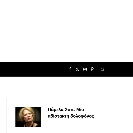
F
X
I
P
a
(
n
i
c
T
s
n
Πάμελα Χαπ: Μία
e
w
t
t
αδίστακτη δολοφόνος
b
i
a
e