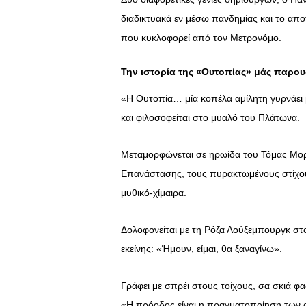
διαδικτυακά εν μέσω πανδημίας και το απο
που κυκλοφορεί από τον Μετρονόμο.
Την ιστορία της «Ουτοπίας» μάς παρουσι
«H Oυτοπία… μία κοπέλα αμίλητη γυρνάει 
και φιλοσοφείται στο μυαλό του Πλάτωνα.
Μεταμορφώνεται σε ηρωίδα του Τόμας Μορ κ
Επανάστασης, τους πυρακτωμένους στίχους
μυθικό-χίμαιρα.
Δολοφονείται με τη Ρόζα Λούξεμπουργκ στο 
εκείνης: «Ήμουν, είμαι, θα ξαναγίνω».
Γράφει με σπρέι στους τοίχους, σα σκιά φ
«Η πρόοδος είναι η πραγματοποίηση των 