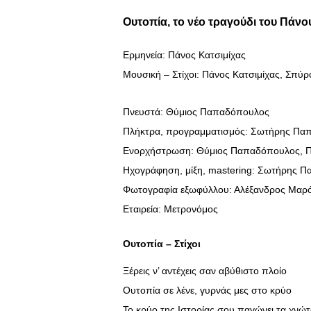
Ουτοπία, το νέο τραγούδι του Πάνο
Ερμηνεία: Πάνος Κατσιμίχας
Μουσική – Στίχοι: Πάνος Κατσιμίχας, Σπύ
Πνευστά: Θύμιος Παπαδόπουλος
Πλήκτρα, προγραμματισμός: Σωτήρης Πα
Ενορχήστρωση: Θύμιος Παπαδόπουλος, Π
Ηχογράφηση, μίξη, mastering: Σωτήρης Π
Φωτογραφία εξωφύλλου: Αλέξανδρος Μαρ
Εταιρεία: Μετρονόμος
Ουτοπία – Στίχοι
Ξέρεις ν’ αντέχεις σαν αβύθιστο πλοίο
Ουτοπία σε λένε, γυρνάς μες στο κρύο
Το κρύο της Ιστορίας σου παγώνει τα χνώ