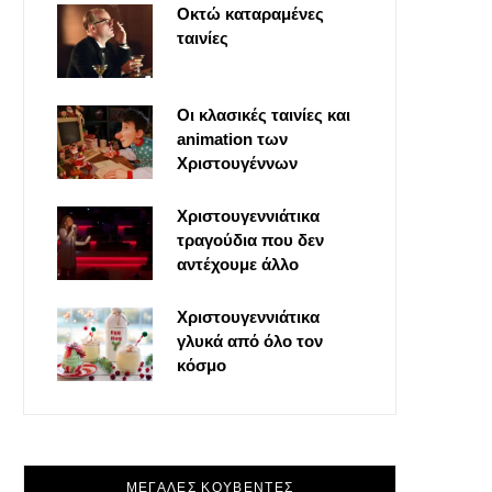
Οκτώ καταραμένες
o
t
g
r
ταινίες
o
t
r
e
Οι κλασικές ταινίες και
k
e
a
s
animation των
Χριστουγέννων
r
m
t
Χριστουγεννιάτικα
τραγούδια που δεν
)
αντέχουμε άλλο
Χριστουγεννιάτικα
γλυκά από όλο τον
κόσμο
ΜΕΓΑΛΕΣ ΚΟΥΒΕΝΤΕΣ