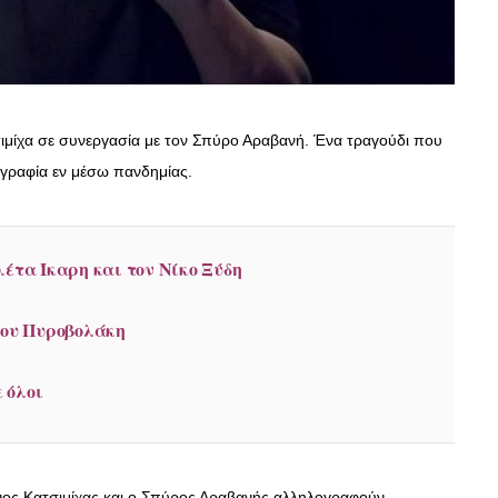
σιμίχα σε συνεργασία με τον Σπύρο Αραβανή. Ένα τραγούδι που
γραφία εν μέσω πανδημίας.
λέτα Ίκαρη και τον Νίκο Ξύδη
νου Πυροβολάκη
 όλοι
άνος Κατσιμίχας και ο Σπύρος Αραβανής αλληλογραφούν