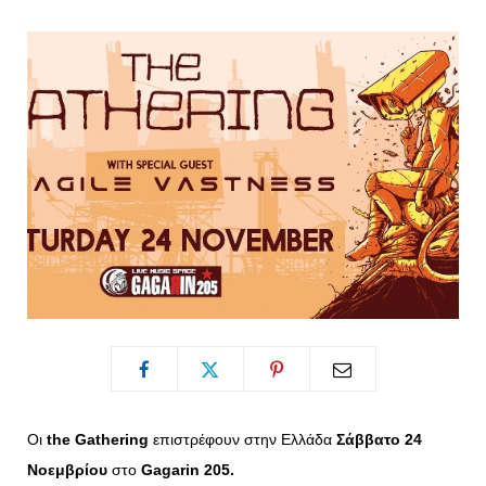
o
t
g
r
o
t
r
e
k
e
a
s
r
m
t
)
Οι
the Gathering
επιστρέφουν στην Ελλάδα
Σάββατο 24
Νοεμβρίου
στο
Gagarin 205.