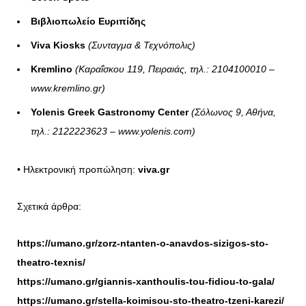
Βιβλιοπωλείο Ευριπίδης
Viva
Kiosks
(Συνταγμα & Τεχνόπολις)
Kremlino
(Καραΐσκου 119, Πειραιάς, τηλ.: 2104100010 –
www.kremlino.gr
)
Yolenis Greek Gastronomy Center
(Σόλωνος 9, Αθήνα,
τηλ.: 2122223623 – www.yolenis.com)
• Ηλεκτρονική προπώληση:
viva.gr
Σχετικά άρθρα:
https://umano.gr/zorz-ntanten-o-anavdos-sizigos-sto-
theatro-texnis/
https://umano.gr/giannis-xanthoulis-tou-fidiou-to-gala/
https://umano.gr/stella-koimisou-sto-theatro-tzeni-karezi/