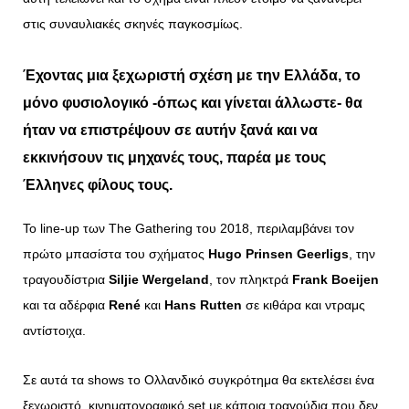
στις συναυλιακές σκηνές παγκοσμίως.
Έχοντας μια ξεχωριστή σχέση με την Ελλάδα, το
μόνο φυσιολογικό -όπως και γίνεται άλλωστε- θα
ήταν να επιστρέψουν σε αυτήν ξανά και να
εκκινήσουν τις μηχανές τους, παρέα με τους
Έλληνες φίλους τους.
Το line-up των The Gathering του 2018, περιλαμβάνει τον
πρώτο μπασίστα του σχήματος
Hugo
Prinsen
Geerligs
, την
τραγουδίστρια
Siljie
Wergeland
, τον πληκτρά
Frank
Boeijen
και τα αδέρφια
René
και
Hans
Rutten
σε κιθάρα και ντραμς
αντίστοιχα.
Σε αυτά τα shows το Ολλανδικό συγκρότημα θα εκτελέσει ένα
ξεχωριστό, κινηματογραφικό set με κάποια τραγούδια που δεν