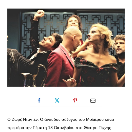
o
t
g
r
o
t
r
e
k
e
a
s
r
m
t
)
Ο Ζωρζ Νταντέν: Ο άναυδος σύζυγος του Μολιέρου κάνει
πρεμιέρα την Πέμπτη 18 Οκτωβρίου στο Θέατρο Τέχνης