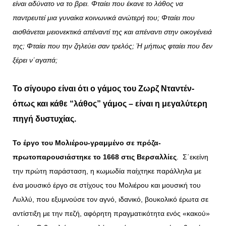
είναι αδύνατο να το βρει. Φταίει που έκανε το λάθος να
παντρευτεί μια γυναίκα κοινωνικά ανώτερή του; Φταίει που
αισθάνεται μειονεκτικά απέναντί της και απέναντι στην οικογένειά
της; Φταίει που την ζηλεύει σαν τρελός; Ή μήπως φταίει που δεν
ξέρει ν΄αγαπά;
Το σίγουρο είναι ότι ο γάμος του Ζωρζ Νταντέν-
όπως και κάθε “λάθος” γάμος – είναι η μεγαλύτερη
πηγή δυστυχίας.
Το έργο του Μολιέρου-γραμμένο σε πρόζα-
πρωτοπαρουσιάστηκε το 1668 στις Βερσαλλίες
. Σ΄εκείνη
την πρώτη παράσταση, η κωμωδία παίχτηκε παράλληλα με
ένα μουσικό έργο σε στίχους του Μολιέρου και μουσική του
Λυλλύ, που εξυμνούσε τον αγνό, ιδανικό, βουκολικό έρωτα σε
αντίστιξη με την πεζή, αφόρητη πραγματικότητα ενός «κακού»