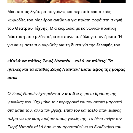
Μια από τις λιγότερο παιγμένες και περισσότερο πικρές
κωμωδίες του Μολιέρου ανεβαίνει για πρώτη φορά στη σκηνή
του
Θεάτρου Τέχνης
. Μια κωμωδία με κοινωνικο-πολιτική
διάσταση που μιλάει πέρα και πάνω απ΄όλα για τον έρωτα. Ή
για να είμαστε πιο ακριβείς: για τη δυστυχία της έλλειψής του…
«Καλά να πάθεις Ζωρζ Νταντέν…καλά να πάθεις! Τα
ήθελες και τα έπαθες Ζωρζ Νταντέν! Είσαι άξιος της μοίρας
σου»
Ο Ζωρζ Νταντέν έχει μείνει
ά ν α υ δ ο ς
με το θράσος της
γυναίκας του. Όχι μόνο τον περιφρονεί και τον απατά μπροστά
στα μάτια του, αλλά τον βγάζει επιπλέον και τρελό όταν εκείνος
τολμά να την κατηγορήσει στους γονείς της. Το δίκιο πνίγει τον
Ζωρζ Νταντέν αλλά όσο κι αν προσπαθεί να το διεκδικήσει του