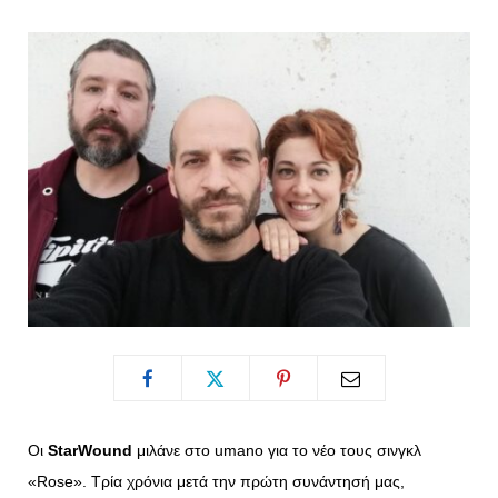
o
t
g
r
o
t
r
e
k
e
a
s
r
m
t
)
Οι
StarWound
μιλάνε στο umano για το νέο τους σινγκλ
«Rose». Τρία χρόνια μετά την πρώτη συνάντησή μας,