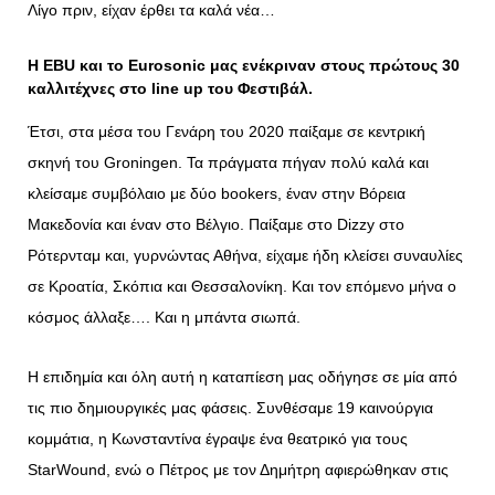
Λίγο πριν, είχαν έρθει τα καλά νέα…
Η
EBU και το
Eurosonic μας ενέκριναν στους πρώτους 30
καλλιτέχνες στο
line
up του Φεστιβάλ.
Έτσι, στα μέσα του Γενάρη του 2020 παίξαμε σε κεντρική
σκηνή του Groningen. Τα πράγματα πήγαν πολύ καλά και
κλείσαμε συμβόλαιο με δύο bookers, έναν στην Βόρεια
Μακεδονία και έναν στο Βέλγιο. Παίξαμε στο Dizzy στο
Ρότερνταμ και, γυρνώντας Αθήνα, είχαμε ήδη κλείσει συναυλίες
σε Κροατία, Σκόπια και Θεσσαλονίκη. Και τον επόμενο μήνα ο
κόσμος άλλαξε…. Και η μπάντα σιωπά.
Η επιδημία και όλη αυτή η καταπίεση μας οδήγησε σε μία από
τις πιο δημιουργικές μας φάσεις. Συνθέσαμε 19 καινούργια
κομμάτια, η Κωνσταντίνα έγραψε ένα θεατρικό για τους
StarWound, ενώ ο Πέτρος με τον Δημήτρη αφιερώθηκαν στις