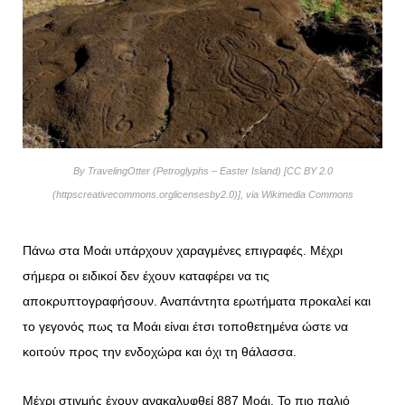
By TravelingOtter (Petroglyphs – Easter Island) [CC BY 2.0
(httpscreativecommons.orglicensesby2.0)], via Wikimedia Commons
Πάνω στα Μοάι υπάρχουν χαραγμένες επιγραφές. Μέχρι
σήμερα οι ειδικοί δεν έχουν καταφέρει να τις
αποκρυπτογραφήσουν. Αναπάντητα ερωτήματα προκαλεί και
το γεγονός πως τα Μοάι είναι έτσι τοποθετημένα ώστε να
κοιτούν προς την ενδοχώρα και όχι τη θάλασσα.
Μέχρι στιγμής έχουν ανακαλυφθεί 887 Μοάι. Το πιο παλιό