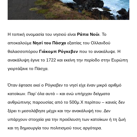
Η τοπική ονομασία του νησιού είναι
Ράπα Νούι
. Το
αποκαλούμε
Νησί του Πάσχα
εξαιτίας του Ολλανδού
θαλασσοπόρου
Γιάκομπ Ρόγκεβεν
που το ανακάλυψε. Η
ανακάλυψη έγινε το 1722 και εκείνη την περίοδο στην Ευρώπη
γιορτάζανε το Πάσχα.
Όταν έφτασε εκεί ο Ρόγκεβεν το νησί είχε έναν μικρό αριθμό
κατοίκων. Παρ’ όλα αυτά – και ενώ υπήρχαν δείγματα
ανθρώπινης παρουσίας από το 500μ.Χ περίπου – κανείς δεν
ξέρει τι μεσολάβησε μέχρι και την ανακάλυψή του. Δεν
υπάρχουν στοιχεία για την προέλευση των κατοίκων ή τη ζωή
και τη δημιουργία του πολιτισμού τους αργότερα.