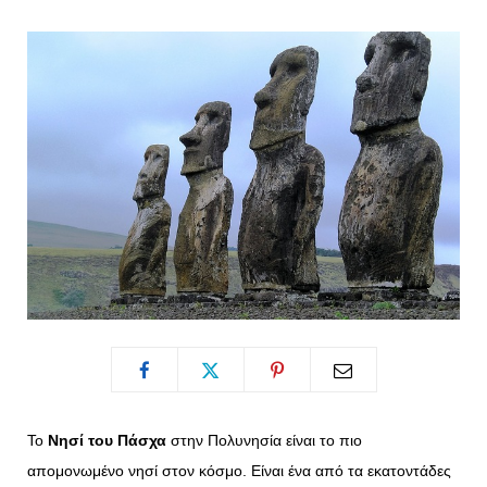
o
t
g
r
o
t
r
e
k
e
a
s
r
m
t
)
Το
Νησί του Πάσχα
στην Πολυνησία είναι το πιο
απομονωμένο νησί στον κόσμο. Είναι ένα από τα εκατοντάδες