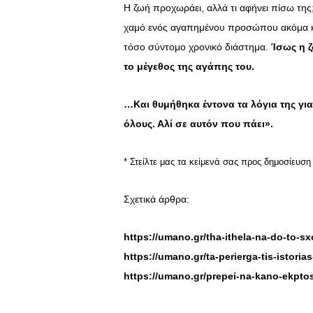
Η ζωή προχωράει, αλλά τι αφήνει πίσω τη
χαμό ενός αγαπημένου προσώπου ακόμα και
τόσο σύντομο χρονικό διάστημα.
Ίσως η ζ
το μέγεθος της αγάπης του.
…Και θυμήθηκα έντονα τα λόγια της για
όλους. Αλί σε αυτόν που πάει».
* Στείλτε μας τα κείμενά σας προς δημοσίευσ
Σχετικά άρθρα:
https://umano.gr/tha-ithela-na-do-to-sxo
https://umano.gr/ta-perierga-tis-istori
https://umano.gr/prepei-na-kano-ekptos