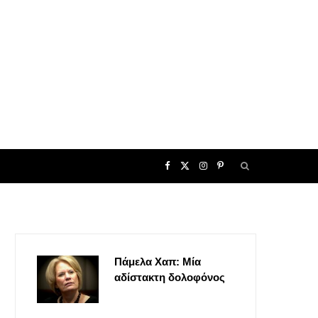
F
X
I
P
a
(
n
i
c
T
s
n
Πάμελα Χαπ: Μία
e
w
t
t
αδίστακτη δολοφόνος
b
i
a
e