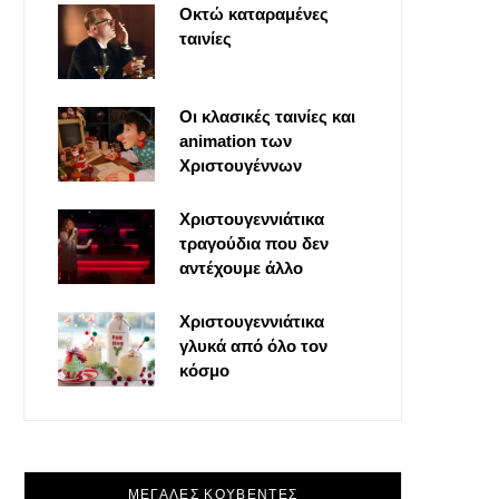
Οκτώ καταραμένες
o
t
g
r
ταινίες
o
t
r
e
Οι κλασικές ταινίες και
k
e
a
s
animation των
Χριστουγέννων
r
m
t
Χριστουγεννιάτικα
τραγούδια που δεν
)
αντέχουμε άλλο
Χριστουγεννιάτικα
γλυκά από όλο τον
κόσμο
ΜΕΓΑΛΕΣ ΚΟΥΒΕΝΤΕΣ