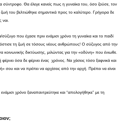
ια σύντροφο. Θα έλεγε κανείς πως η γυναίκα του, όσο ζούσε, τον
η ζωή του βελτιώθηκε σημαντικά προς το καλύτερο. Γρήγορα δε
ς ναι.
α/σύζυγο που έχασε πριν ενάμισι χρόνο τη γυναίκα και το παιδί
 κόστισε τη ζωή σε τόσους νέους ανθρώπους! Ο σύζυγος από την
σα κοινωνικής δικτύωσης, μιλώντας για την «οδύνη» που ένιωθε.
μή φέρνει όσα δε φέρνει ένας χρόνος. Να χάσεις τόσο ξαφνικά και
ή» σου και να πρέπει να αρχίσεις από την αρχή. Πρέπει να είναι
 ενάμισι χρόνο ξαναπαντρεύτηκε και “απολογήθηκε” με τη
οιον;