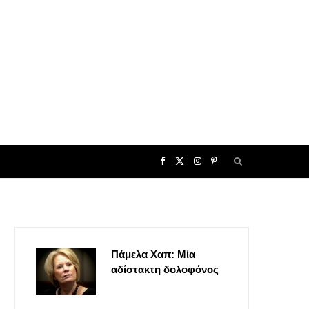
F
X
I
P
a
(
n
i
c
T
s
n
Πάμελα Χαπ: Μία
e
w
t
t
αδίστακτη δολοφόνος
b
i
a
e