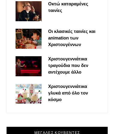
Οκτώ καταραμένες
o
t
g
r
ταινίες
o
t
r
e
Οι κλασικές ταινίες και
k
e
a
s
animation των
Χριστουγέννων
r
m
t
Χριστουγεννιάτικα
τραγούδια που δεν
)
αντέχουμε άλλο
Χριστουγεννιάτικα
γλυκά από όλο τον
κόσμο
ΜΕΓΑΛΕΣ ΚΟΥΒΕΝΤΕΣ