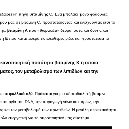
 εξαιρετική πηγή
βιταμίνης
C
. Ένα μπολάκι μόνο φράουλες
μού μας σε βιταμίνη C, προστατεύοντας και ενισχύοντας έτσι το
σης,
βιταμίνη Α
που «θωρακίζει» δέρμα, οστά και δόντια και
νη Ε
που καταπολεμά τις ελεύθερες ρίζες και προστατεύει τα
, ικανοποιητική ποσότητα
βιταμίνης Κ
η οποία
ματος, τον μεταβολισμό των λιπιδίων και την
ας σε
φυλλικό οξύ
. Πρόκειται για μια υδατοδιαλυτή βιταμίνη
λειτουργία του DNA, την παραγωγή νέων κυττάρων, την
ς και τον μεταβολισμό των πρωτεϊνών. Η μεγάλη περιεκτικότητα
πολύ ευεργετική για το ουροποιητικό μας σύστημα.