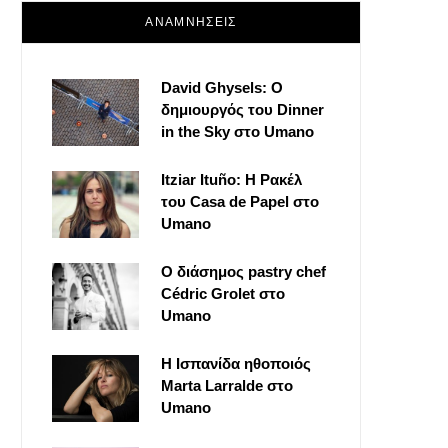
ΑΝΑΜΝΗΣΕΙΣ
David Ghysels: Ο
δημιουργός του Dinner
in the Sky στο Umano
Itziar Ituño: Η Ρακέλ
του Casa de Papel στο
Umano
Ο διάσημος pastry chef
Cédric Grolet στο
Umano
Η Ισπανίδα ηθοποιός
Marta Larralde στο
Umano