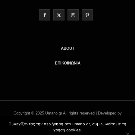
F
X
I
P
a
(
n
i
c
T
s
n
e
w
t
t
ABOUT
b
i
a
e
ΕΠΙΚΟΙΝΩΝΙΑ
o
t
g
r
o
t
r
e
k
e
a
s
r
m
t
Copyright © 2025 Umano.gr All rights reserved | Developed by
)
Literati.gr -
'Οροι χρήσης
Συνεχίζοντας την περιήγηση στο umano.gr, συμφωνείτε με τη
χρήση cookies.