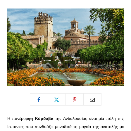
o
t
g
r
o
t
r
e
k
e
a
s
r
m
t
)
Η πανέμορφη
Κόρδοβα
της Ανδαλουσίας είναι μία πόλη της
Ισπανίας που συνδυάζει μοναδικά τη μαγεία της ανατολής με