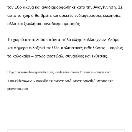
τον 10ο αιώνα και αναδιαμορφώθηκε κατά την Αναγέννηση. Σε
αυτό το χωριό θα βρείτε και αρκετές ενδιαφέρουσες εκκλησίες
αλλά και ξωκλήσια μοναδικής ομορφιάς.
Το χωριό αποτελούσε πάντα πόλο έλξης καλλιτεχνών. Ακόμα
και σήμερα φιλοξενεί πολλές πολιτιστικές εκδηλώσεις – κυρίως
το καλοκαίρι – όπως φεστιβάλ, συναυλίες και εκθέσεις.
Πηγές: ribeauville-riquewihr.com, veules-les-roses.fr, france-voyage.com,
francethisway.com, roussillon-en-provence.fr, provenceweb.fr, avignon-et-
provence.com