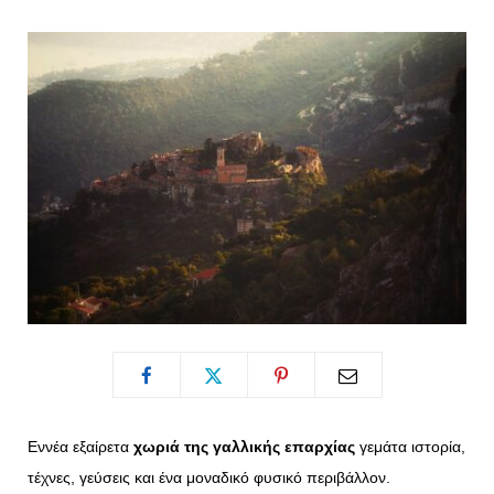
o
t
g
r
o
t
r
e
k
e
a
s
r
m
t
)
Εννέα εξαίρετα
χωριά της γαλλικής επαρχίας
γεμάτα ιστορία,
τέχνες, γεύσεις και ένα μοναδικό φυσικό περιβάλλον.