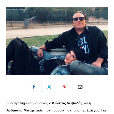
o
t
g
r
o
t
r
e
k
e
a
s
r
m
t
)
Δύο αγαπημένοι μουσικοί, ο
Κώστας Λειβαδάς
και η
Ανδριάνα Μπάμπαλη
, στη μουσική σκηνής της Σφίγγας. Για