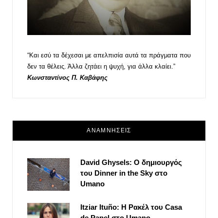
“Και εσύ τα δέχεσαι με απελπισία αυτά τα πράγματα που
δεν τα θέλεις. Άλλα ζητάει η ψυχή, για άλλα κλαίει.”
Κωνσταντίνος Π. Καβάφης
ΑΝΑΜΝΗΣΕΙΣ
David Ghysels: Ο δημιουργός
του Dinner in the Sky στο
Umano
Itziar Ituño: Η Ρακέλ του Casa
de Papel στο Umano