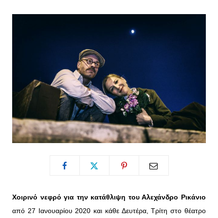
o
t
g
r
o
t
r
e
k
e
a
s
r
m
t
)
Χοιρινό νεφρό για την κατάθλιψη του Αλεχάνδρο Ρικάνιο
από 27 Ιανουαρίου 2020 και κάθε Δευτέρα, Τρίτη στο θέατρο