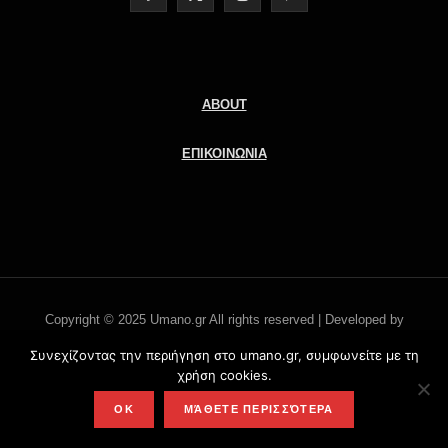
a
(
n
i
c
T
s
n
e
w
t
t
ABOUT
b
i
a
e
ΕΠΙΚΟΙΝΩΝΙΑ
o
t
g
r
o
t
r
e
k
e
a
s
r
m
t
Copyright © 2025 Umano.gr All rights reserved | Developed by
)
Literati.gr -
'Οροι χρήσης
Συνεχίζοντας την περιήγηση στο umano.gr, συμφωνείτε με τη
χρήση cookies.
TOP
OK
ΜΆΘΕΤΕ ΠΕΡΙΣΣΌΤΕΡΑ