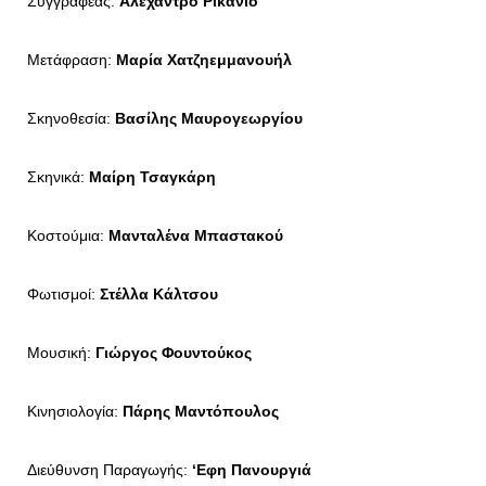
Συγγραφέας:
Αλεχάντρο Ρικάνιο
Μετάφραση:
Μαρία Χατζηεμμανουήλ
Σκηνοθεσία:
Βασίλης Μαυρογεωργίου
Σκηνικά:
Μαίρη Τσαγκάρη
Κοστούμια:
Μανταλένα Μπαστακού
Φωτισμοί:
Στέλλα Κάλτσου
Μουσική:
Γιώργος Φουντούκος
Κινησιολογία:
Πάρης Μαντόπουλος
Διεύθυνση Παραγωγής:
‘Εφη Πανουργιά