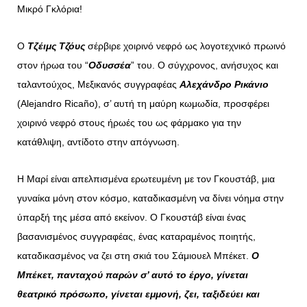
Μικρό Γκλόρια!
Ο
Τζέιμς Τζόυς
σέρβιρε χοιρινό νεφρό ως λογοτεχνικό πρωινό
στον ήρωα του “
Οδυσσέα
” του. Ο σύγχρονος, ανήσυχος και
ταλαντούχος, Μεξικανός συγγραφέας
Αλεχάνδρο Ρικάνιο
(Alejandro Ricaño), σ’ αυτή τη μαύρη κωμωδία, προσφέρει
χοιρινό νεφρό στους ήρωές του ως φάρμακο για την
κατάθλιψη, αντίδοτο στην απόγνωση.
Η Μαρί είναι απελπισμένα ερωτευμένη με τον Γκουστάβ, μια
γυναίκα μόνη στον κόσμο, καταδικασμένη να δίνει νόημα στην
ύπαρξή της μέσα από εκείνον.
Ο Γκουστάβ είναι ένας
βασανισμένος συγγραφέας, ένας καταραμένος ποιητής,
καταδικασμένος να ζει στη σκιά του Σάμιουελ Μπέκετ.
Ο
Μπέκετ, πανταχού παρών σ’ αυτό το έργο, γίνεται
θεατρικό πρόσωπο, γίνεται εμμονή, ζει, ταξιδεύει και