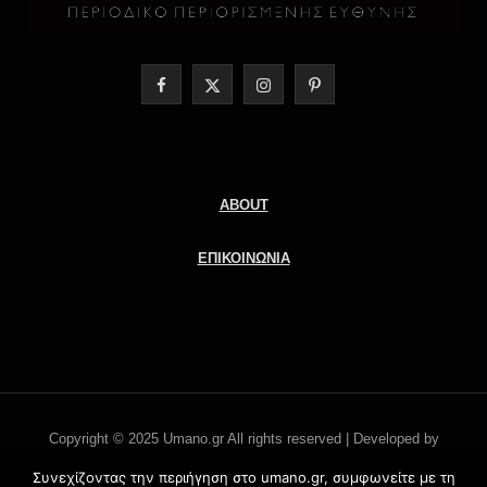
F
X
I
P
a
(
n
i
c
T
s
n
e
w
t
t
ABOUT
b
i
a
e
ΕΠΙΚΟΙΝΩΝΙΑ
o
t
g
r
o
t
r
e
k
e
a
s
r
m
t
Copyright © 2025 Umano.gr All rights reserved | Developed by
)
Literati.gr -
'Οροι χρήσης
Συνεχίζοντας την περιήγηση στο umano.gr, συμφωνείτε με τη