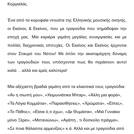
Κοργιαλάς.
Ένα από τα κορυφαία ντουέτα της Ελληνικής μουσικής σκηνής,
οι Εκείνος & Εκείνος, που με τραγούδια που σημάδεψαν την
εποχή μας. Μία καριέρα γεμάτη μεγάλες συνεργασίες και με
πολλές διαχρονικές επιτυχίες. Οι Εκείνος και Εκείνος έρχονται
στον Σταυρό του Νότου! Με όπλο την ακαταμάχητη δύναμη
των τραγουδιών τους υπόσχονται πως θα περάσουν αυτοί
καλά …αλλά και εμείς καλύτερα!
Μία αξέχαστη βραδιά γεμάτη από
τα κλασσικά τους τραγούδια:
«Αν η σιωπή μου», «Χειμωνιάτικα Μπαρ», «Άλλη μια φορά»,
«Τα Λόγια Κομμάτια», «Παραισθήσεις», «Χρώματα», «Eίπες»,
«Το Πάθος», «Eίσαι ό,τι έχω», «Δε Θυμάσαι», «Mιά Γυναίκα
μόνο Ξέρει», «Μετανιώνω», «Αγάπη , τι δύσκολο πράγμα»,
«Σε ποια θάλασσα αρμενίζεις» κ.ά. Αλλά και με
τραγούδια από