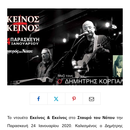
o
t
g
r
o
t
r
e
k
e
a
s
r
m
t
)
Το ντουέτο
Εκείνος & Εκείνος
στο
Σταυρό του Νότου
την
Παρασκευή 24 Ιανουαρίου 2020. Καλεσμένος ο Δημήτρης