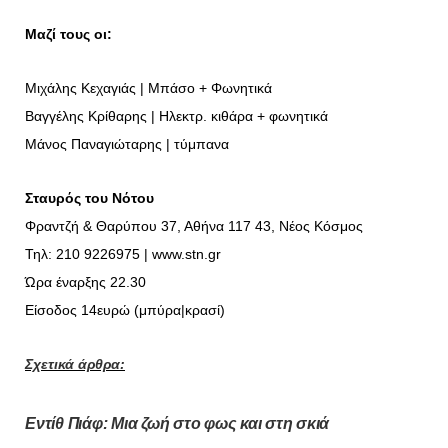
Mαζί τους οι:
Μιχάλης Κεχαγιάς | Μπάσο + Φωνητικά
Βαγγέλης Κρίθαρης | Ηλεκτρ. κιθάρα + φωνητικά
Μάνος Παναγιώταρης | τύμπανα
Σταυρός του Νότου
Φραντζή & Θαρύπου 37, Αθήνα 117 43, Νέος Κόσμος
Τηλ: 210 9226975 |
www.stn.gr
Ώρα έναρξης 22.30
Είσοδος 14ευρώ (μπύρα|κρασί)
Σχετικά άρθρα:
Εντίθ Πιάφ: Μια ζωή στο φως και στη σκιά