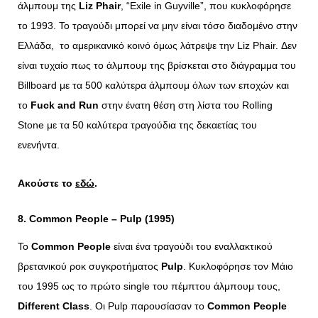
άλμπουμ της
Liz Phair
, “Exile in Guyville”, που κυκλοφόρησε
το 1993. Το τραγούδι μπορεί να μην είναι τόσο διαδομένο στην
Ελλάδα, το αμερικανικό κοινό όμως λάτρεψε την Liz Phair. Δεν
είναι τυχαίο πως το άλμπουμ της βρίσκεται στο διάγραμμα του
Billboard με τα 500 καλύτερα άλμπουμ όλων των εποχών και
το
Fuck and Run
στην ένατη θέση στη λίστα του Rolling
Stone με τα 50 καλύτερα τραγούδια της δεκαετίας του
ενενήντα.
Ακούστε το
εδώ
.
8. Common People –
Pulp (1995)
Το
Common
People
είναι ένα τραγούδι του εναλλακτικού
βρετανικού ροκ συγκροτήματος
Pulp
. Κυκλοφόρησε τον Μάιο
του 1995 ως το πρώτο single του πέμπτου άλμπουμ τους,
Different
Class
. Οι Pulp παρουσίασαν το
Common
People