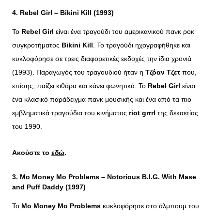
4. Rebel Girl – Bikini Kill (1993)
Το
Rebel Girl
είναι ένα τραγούδι του αμερικανικού πανκ ροκ
συγκροτήματος
Bikini Kill
. Το τραγούδι ηχογραφήθηκε και
κυκλοφόρησε σε τρεις διαφορετικές εκδοχές την ίδια χρονιά
(1993). Παραγωγός του τραγουδιού ήταν η
Τζόαν Τζετ
που,
επίσης, παίζει κιθάρα και κάνει φωνητικά. Το
Rebel Girl
είναι
ένα κλασικό παράδειγμα πανκ μουσικής και ένα από τα πιο
εμβληματικά τραγούδια του κινήματος
riot grrrl
της δεκαετίας
του 1990.
Ακούστε το
εδώ
.
3. Mo Money Mo Problems – Notorious B.I.G. With Mase
and Puff Daddy (1997)
Το
Mo Money Mo Problems
κυκλοφόρησε στο άλμπουμ του