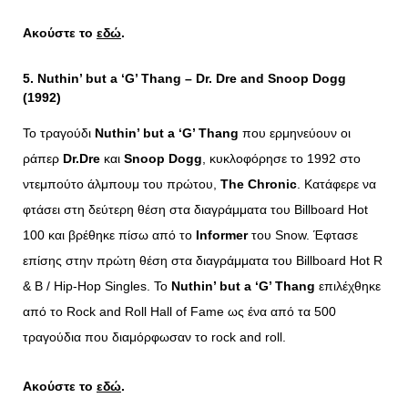
Ακούστε το
εδώ
.
5. Nuthin’ but a ‘G’ Thang – Dr. Dre and Snoop Dogg
(1992)
Το τραγούδι
Nuthin’ but a ‘G’ Thang
που ερμηνεύουν οι
ράπερ
Dr.Dre
και
Snoop Dogg
, κυκλοφόρησε το 1992 στο
ντεμπούτο άλμπουμ του πρώτου,
The Chronic
. Κατάφερε να
φτάσει στη δεύτερη θέση στα διαγράμματα του Billboard Hot
100 και βρέθηκε πίσω από το
Informer
του Snow. Έφτασε
επίσης στην πρώτη θέση στα διαγράμματα του Billboard Hot R
& B / Hip-Hop Singles. To
Nuthin’
but
a ‘
G’
Thang
επιλέχθηκε
από το Rock and Roll Hall of Fame ως ένα από τα 500
τραγούδια που διαμόρφωσαν το rock and roll.
Ακούστε το
εδώ
.