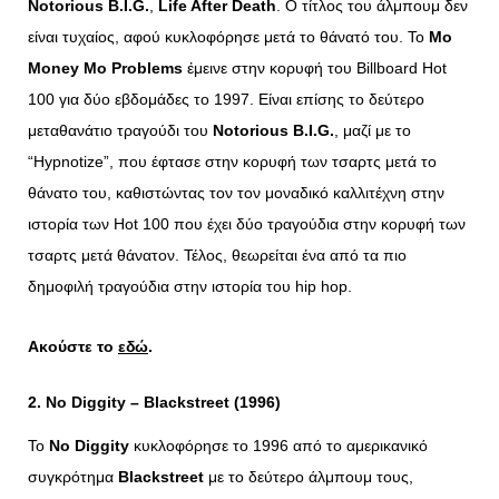
Notorious B.I.G.
,
Life After Death
. Ο τίτλος του άλμπουμ δεν
είναι τυχαίος, αφού κυκλοφόρησε μετά το θάνατό του. Το
Mo
Money
Mo
Problems
έμεινε στην κορυφή του Billboard Hot
100 για δύο εβδομάδες το 1997. Είναι επίσης το δεύτερο
μεταθανάτιο τραγούδι του
Notorious B.I.G.
, μαζί με το
“Hypnotize”, που έφτασε στην κορυφή των τσαρτς μετά το
θάνατο του, καθιστώντας τον τον μοναδικό καλλιτέχνη στην
ιστορία των Hot 100 που έχει δύο τραγούδια στην κορυφή των
τσαρτς μετά θάνατον. Τέλος, θεωρείται ένα από τα πιο
δημοφιλή τραγούδια στην ιστορία του hip hop.
Ακούστε το
εδώ
.
2. No
Diggity –
Blackstreet (1996)
Το
No Diggity
κυκλοφόρησε το 1996 από το αμερικανικό
συγκρότημα
Blackstreet
με το δεύτερο άλμπουμ τους,