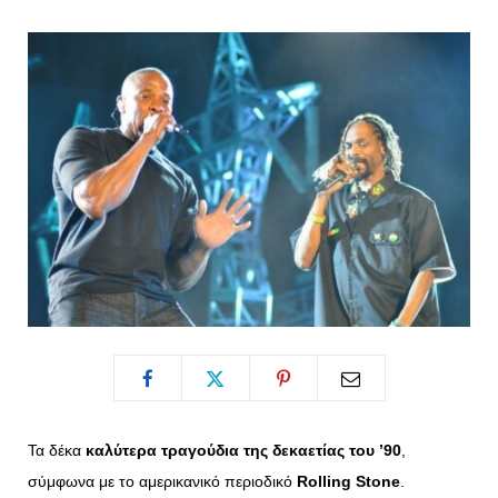
o
t
g
r
o
t
r
e
k
e
a
s
r
m
t
)
Τα δέκα
καλύτερα τραγούδια της δεκαετίας του ’90
,
σύμφωνα με το αμερικανικό περιοδικό
Rolling Stone
.