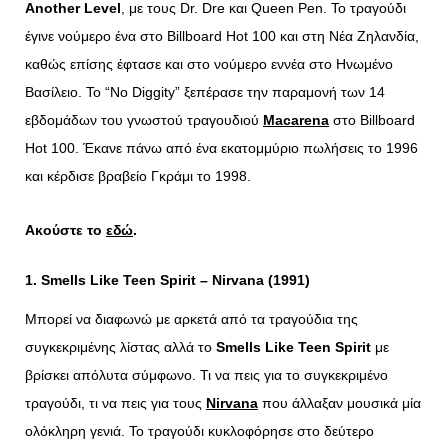
Another Level
, με τους Dr. Dre και Queen Pen. Το τραγούδι
έγινε νούμερο ένα στο Billboard Hot 100 και στη Νέα Ζηλανδία,
καθώς επίσης έφτασε και στο νούμερο εννέα στο Ηνωμένο
Βασίλειο. Το “No Diggity” ξεπέρασε την παραμονή των 14
εβδομάδων του γνωστού τραγουδιού
Macarena
στο Billboard
Hot 100. Έκανε πάνω από ένα εκατομμύριο πωλήσεις το 1996
και κέρδισε βραβείο Γκράμι το 1998.
Ακούστε το
εδώ
.
1. Smells Like Teen Spirit – Nirvana (1991)
Μπορεί να διαφωνώ με αρκετά από τα τραγούδια της
συγκεκριμένης λίστας αλλά το
Smells
Like
Teen
Spirit
με
βρίσκει απόλυτα σύμφωνο. Τι να πεις για το συγκεκριμένο
τραγούδι, τι να πεις για τους
Nirvana
που άλλαξαν μουσικά μία
ολόκληρη γενιά. Το τραγούδι κυκλοφόρησε στο δεύτερο