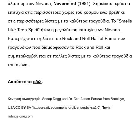
άλμπουμ των Nirvana,
Nevermind
(1991). Σημείωσε τεράστια
επιτυχία στις περισσότερες χώρες του κόσμου ενώ βρέθηκε
στις περισσότερες λίστες με τα καλύτερα τραγούδια. Το “Smells
Like Teen Spirit” ήταν η μεγαλύτερη επιτυχία των Nirvana.
Εμπεριέχεται στη λίστα του Rock and Roll Hall of Fame των
τραγουδιών που διαμόρφωσαν το Rock and Roll και
συμπεριλαμβάνεται σε πολλές λίστες με τα καλύτερα τραγούδια
του αιώνα.
Ακούστε το
εδώ
.
Κεντρική φωτογραφία: Snoop Dogg and Dr. Dre-Jason Persse from Brooklyn,
USA CC BY-SA (httpscreativecommons.orglicensesby-sa2.0) Πηγή:
rollingstone.com