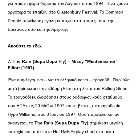
για πρώτη φορά δημόσια τον Αύγουστο του 1994. Ένα χρόνο
αργότερα το έπαιξαν στο Glastonbury Festival. Το Common
People σημείωσε μεγάλη επιτυχία στα τσαρτς τόσο της
Βρετανίας όσο και της Αμερικής.
Ακούστε το
εδώ
.
7. The Rain (Supa Dupa Fly) – Missy “Misdemeanor”
Elliott (1997)
Ένα αμφιλεγόμενο – για το ελληνικό κοινό – τραγούδι. Παρ’ όλα
αυτά βρίσκεται στην έβδομη θέση στη λίστα του Rolling Stone.
Το τραγούδι κυκλοφόρησε στους ραδιοφωνικούς σταθμούς
των ΗΠΑ στις 20 Μαΐου 1997 και το βίντεο, σε σκηνοθεσία
Hype Williams, στις 3 Ιουνίου 1997. Όσο παράξενο και αν
ακούγεται, το
The
Rain (
Supa
Dupa
Fly)
σημείωσε μεγάλη
επιτυχία και μπήκε στο Hot R&B Airplay chart στα μέσα