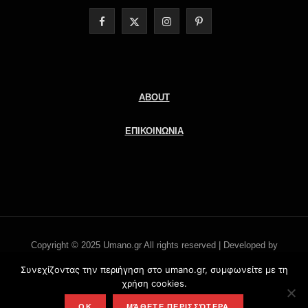
F
X
I
P
a
(
n
i
c
T
s
n
e
w
t
t
ABOUT
b
i
a
e
ΕΠΙΚΟΙΝΩΝΙΑ
o
t
g
r
o
t
r
e
k
e
a
s
r
m
t
Copyright © 2025 Umano.gr All rights reserved | Developed by
)
Literati.gr -
'Οροι χρήσης
Συνεχίζοντας την περιήγηση στο umano.gr, συμφωνείτε με τη
χρήση cookies.
TOP
OK
ΜΆΘΕΤΕ ΠΕΡΙΣΣΌΤΕΡΑ