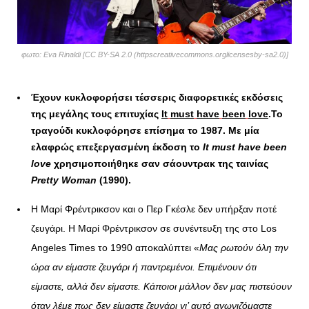
φωτο: Eva Rinaldi [CC BY-SA 2.0 (httpscreativecommons.orglicensesby-sa2.0)]
Έχουν κυκλοφορήσει τέσσερις διαφορετικές εκδόσεις
της μεγάλης τους επιτυχίας
It
must
have
been
love
.Το
τραγούδι κυκλοφόρησε επίσημα το 1987. Με μία
ελαφρώς επεξεργασμένη έκδοση το
It
must
have
been
love
χρησιμοποιήθηκε σαν σάουντρακ της ταινίας
Pretty Woman
(1990).
Η Μαρί Φρέντρικσον και ο Περ Γκέσλε δεν υπήρξαν ποτέ
ζευγάρι. Η Μαρί Φρέντρικσον σε συνέντευξη της στο Los
Angeles Times το 1990 αποκαλύπτει «
Μας ρωτούν όλη την
ώρα αν είμαστε ζευγάρι ή παντρεμένοι. Επιμένουν ότι
είμαστε, αλλά δεν είμαστε. Κάποιοι μάλλον δεν μας πιστεύουν
όταν λέμε πως δεν είμαστε ζευγάρι γι’ αυτό αγωνιζόμαστε