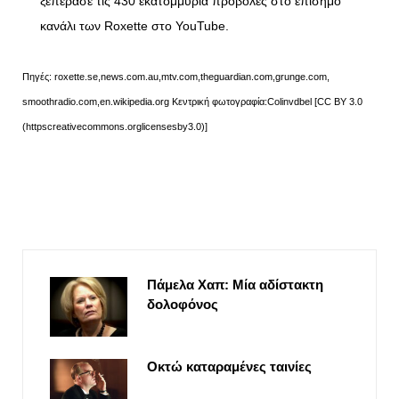
ξεπέρασε τις 430 εκατομμύρια προβολές στο επίσημο
κανάλι των Roxette στο YouTube.
Πηγές: roxette.se,news.com.au,mtv.com,theguardian.com,grunge.com,
smoothradio.com,en.wikipedia.org Kεντρική φωτογραφία:Colinvdbel [CC BY 3.0
(httpscreativecommons.orglicensesby3.0)]
Πάμελα Χαπ: Μία αδίστακτη
δολοφόνος
Οκτώ καταραμένες ταινίες