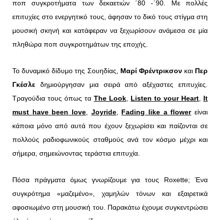
ποπ συγκροτήματα των δεκαετιών ΄80 -΄90. Με πολλές
επιτυχίες στο ενεργητικό τους, άφησαν το δικό τους στίγμα στη
μουσική σκηνή και κατάφεραν να ξεχωρίσουν ανάμεσα σε μία
πληθώρα ποπ συγκροτημάτων της εποχής.
Το δυναμικό δίδυμο της Σουηδίας,
Μαρί Φρέντρικσον
και
Περ
Γκέσλε
δημιούργησαν μια σειρά από αξέχαστες επιτυχίες.
Τραγούδια τους όπως τα
The
Look
,
Listen
to
your
Heart
,
It
must
have
been
love
,
Joyride
,
Fading
like
a
flower
είναι
κάποια μόνο από αυτά που έχουν ξεχωρίσει και παίζονται σε
πολλούς ραδιοφωνικούς σταθμούς ανά τον κόσμο μέχρι και
σήμερα, σημειώνοντας τεράστια επιτυχία.
Πόσα πράγματα όμως γνωρίζουμε για τους Roxette; Ένα
συγκρότημα «μαζεμένο», χαμηλών τόνων και εξαιρετικά
αφοσιωμένο στη μουσική του. Παρακάτω έχουμε συγκεντρώσει