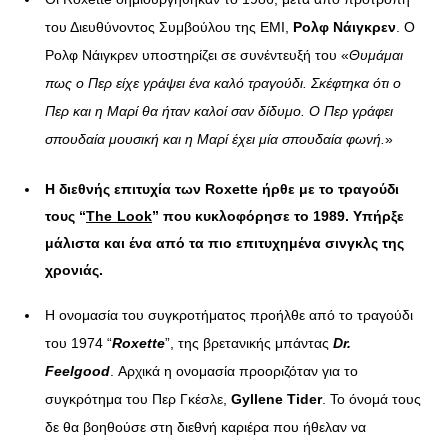
του Διευθύνοντος Συμβούλου της ΕΜΙ,
Ρολφ Νάιγκρεν
. Ο
Ρολφ Νάιγκρεν υποστηρίζει σε συνέντευξή του «
Θυμάμαι
πως ο Περ είχε γράψει ένα καλό τραγούδι. Σκέφτηκα ότι ο
Περ και η Μαρί θα ήταν καλοί σαν δίδυμο. Ο Περ γράφει
σπουδαία μουσική και η Μαρί έχει μία σπουδαία φωνή.
»
Η διεθνής επιτυχία των
Roxette
ήρθε με το τραγούδι
τους “
The
Look
” που κυκλοφόρησε το 1989. Υπήρξε
μάλιστα και ένα από τα πιο επιτυχημένα σινγκλς της
χρονιάς.
Η ονομασία του συγκροτήματος προήλθε από το τραγούδι
του 1974 “
Roxette
”, της βρετανικής μπάντας
Dr
.
Feelgood
. Αρχικά η ονομασία προοριζόταν για το
συγκρότημα του Περ Γκέσλε,
Gyllene Tider
. Το όνομά τους
δε θα βοηθούσε στη διεθνή καριέρα που ήθελαν να