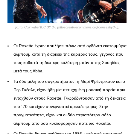
φωτο: Colinvdbel [CC BY 3.0 (httpscreativecommons.orglicensesby3.0)]
Οι Roxette έχουν πουλήσει πάνω από ογδόντα εκατομμύρια
άλμπουμ κατά τη διάρκεια της καριέρας τους, γεγονός που
τους καθιστά τη δεύτερη καλύτερη μπάντα της Σουηδίας
μετά τους Αbba.
Τα δύο μέλη του συγκροτήματος, η Μαρί Φρέντρικσον και ο
Περ Γκέσλε, είχαν ήδη μία πετυχημένη μουσική πορεία πριν
ενταχθούν στους Roxette. Γνωριζόντουσαν από τη δεκαετία
του ΄70 και είχαν συνεργαστεί αρκετές φορές. Στην
πραγματικότητα, είχαν και οι δύο περισσότερα σόλο
άλμπουμ από όσα κυκλοφόρησαν ποτέ ως Roxette.
Οι Roxette δημιουργήθηκαν το 1986, μετά από προτροπή