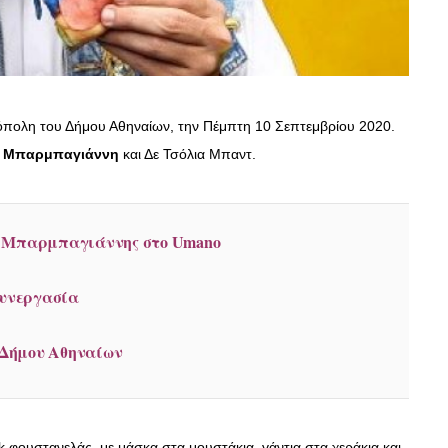
όπολη του Δήμου Αθηναίων, την Πέμπτη 10 Σεπτεμβρίου 2020.
 Μπαρμπαγιάννη
και Δε Τσόλια Μπαντ.
ς Μπαρμπαγιάννης στο Umano
συνεργασία
Δήμου Αθηναίων
 φουστανελάς, με μάσκα στα μουστάκια, γάντια στα χεράκια και