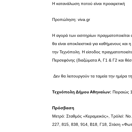
Η κατανάλωση ποτού είναι προαιρετική
Προπώληση: viva.gr
Η αγορά των εισιτηρίων πραγματοποιείται α
θα είναι αποκλειστικά για καθήμενους και 
την Τεχνόπολη. Η είσοδος πραγματοποιείται
Περσεφόνης (διαζώματα Α, Γ1 & Γ2 και θέσ
Δεν θα λειτουργούν τα ταμεία την ημέρα τ
Τεχνόπολη Δήμου Αθηναίων:
Πειραιώς 
Πρόσβαση
Μετρό: Σταθμός «Κεραμεικός», Τρόλεï: No
227, 815, 838, 914, Β18, Γ18, Στάση «Φω