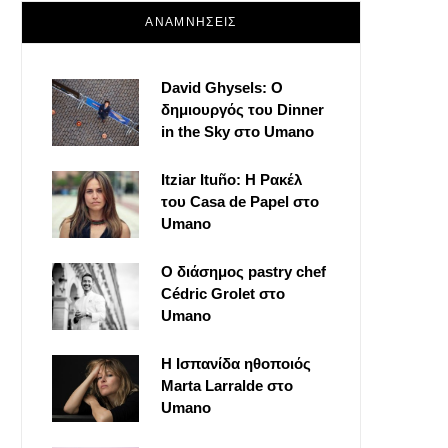
ΑΝΑΜΝΗΣΕΙΣ
David Ghysels: Ο
δημιουργός του Dinner
in the Sky στο Umano
Itziar Ituño: Η Ρακέλ
του Casa de Papel στο
Umano
Ο διάσημος pastry chef
Cédric Grolet στο
Umano
Η Ισπανίδα ηθοποιός
Marta Larralde στο
Umano