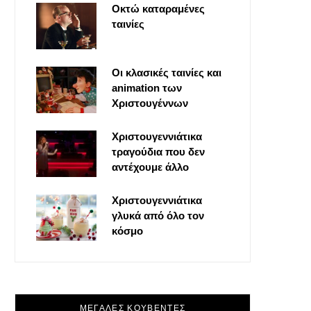
Οκτώ καταραμένες
o
t
g
r
ταινίες
o
t
r
e
Οι κλασικές ταινίες και
k
e
a
s
animation των
Χριστουγέννων
r
m
t
Χριστουγεννιάτικα
τραγούδια που δεν
)
αντέχουμε άλλο
Χριστουγεννιάτικα
γλυκά από όλο τον
κόσμο
ΜΕΓΑΛΕΣ ΚΟΥΒΕΝΤΕΣ