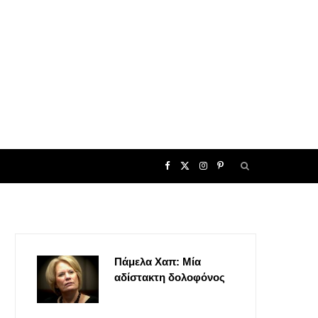
F
X
I
P
a
(
n
i
c
T
s
n
Πάμελα Χαπ: Μία
e
w
t
t
αδίστακτη δολοφόνος
b
i
a
e