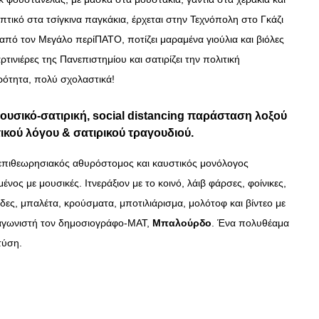
πτικό στα τσίγκινα παγκάκια, έρχεται στην Τεχνόπολη στο Γκάζι
από τον Μεγάλο περίΠΑΤΟ, ποτίζει μαραμένα γιούλια και βιόλες
αρτινιέρες της Πανεπιστημίου και σατιρίζει την πολιτική
ρότητα, πολύ σχολαστικά!
ουσικό-σατιρική, social distancing παράσταση λοξού
ικού λόγου & σατιρικού τραγουδιού.
επιθεωρησιακός αθυρόστομος και καυστικός μονόλογος
μένος με μουσικές.
Ιτνεράξιον με το κοινό, λάιβ φάρσες, φοίνικες,
ες, μπαλέτα, κρούσματα, μποτιλιάρισμα, μολότοφ και βίντεο με
γωνιστή τον δημοσιογράφο-ΜΑΤ,
Μπαλούρδο
.
Ένα πολυθέαμα
τύση.