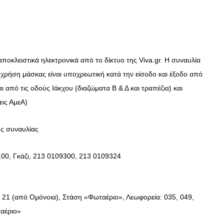
ΣΥΝΕΝΤΕΥΞΕΙΣ
Ο Κώστας Καζάκος μας μιλάει
για το Μεγάλο μας Τσίρκο
ποκλειστικά ηλεκτρονικά από το δίκτυο της Viva.gr. Η συναυλία
13/06/2018
η χρήση μάσκας είναι υποχρεωτική κατά την είσοδο και έξοδο από
 από τις οδούς Ιάκχου (διαζώματα Β & Δ και τραπέζια) και
εις ΑμεΑ)
ης συναυλίας
100, Γκάζι, 213 0109300, 213 0109324
. 21 (από Ομόνοια), Στάση «Φωταέριο», Λεωφορεία: 035, 049,
ταέριο»