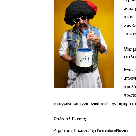
αντιση
πεζός 
στις ζ
επικαι
Μια μ
πολιτ
Ένας 
μπλεγ
πουλάδ
πρωτα
φτιαγμένο με αγνά υλικά από την μητέρα σ
Σπέσιαλ Γκεστς:
Δημήτρης Καλαντζής (
ΤσοπάναRave
)