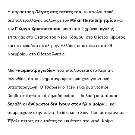
Η παράσταση
Πέτρες στις τσέπες του
, το απολαυστικό
ρεσιτάλ εναλλαγής ρόλων με τον
Μάκη Παπαδημητρίου
και
τον
Γιώργο Χρυσοστόμου
, μετά από 2 χρόνια μεγάλης
επιτυχίας στο Θέατρο του Νέου Κόσμου, στο Θέατρο Κιβωτός
και σε περιοδεία σε όλη την Ελλάδα, επιστρέφει από 29
Νοεμβρίου στο Θέατρο Άνεσις!
Μια
«κωμικοτραγωδία»
που εκτυλίσσεται στο Κέρι της
Ιρλανδίας, όπου κινηματογραφείται μια χολυγουντιανή
υπερπαραγωγή. Ο Τσάρλι κι ο Τζέικ είναι δυο ντόπιοι
βοηθητικοί ηθοποιοί, δηλαδή extras… δηλαδή κομπάρσοι…
δηλαδή
οι άνθρωποι δεν έχουν στον ήλιο μοίρα
… και
συμμετέχουν στην ταινία. Το ίδιο και ο Σων. Που αυτοκτόνησε.
Έβαλε πέτρες στις τσέπες του κι έπεσε στο νερό. Κρίμα.