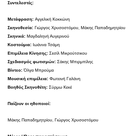
Συντελεστές:
Μετάφραση:
Αγγελική Κοκκώνη
Σκηνοθεσία:
Γιώργος Χρυσοστόμου, Μάκης Παπαδημητρίου
Σκηνικά:
Μαγδαληνή Αυγερινού
Κοστούμια:
Ιωάννα Τσάμη
Επιμέλεια Κίνησης:
Σεσίλ Μικρούτσικου
Σχεδιασμός φωτισμών:
Σάκης Μπιρμπίλης
Βίντεο:
Όλγα Μπρούμα
Μουσική επιμέλεια:
Φωτεινή Γαλάνη
Βοηθός Σκηνοθέτη:
Σύρμω Κεκέ
Παίζουν οι ηθοποιοί:
Μάκης Παπαδημητρίου, Γιώργος Χρυσοστόμου