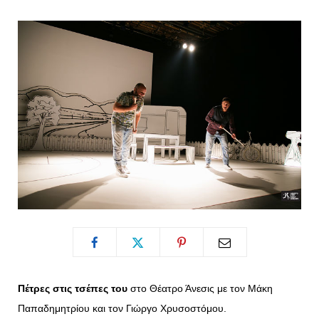
o
t
g
r
o
t
r
e
k
e
a
s
r
m
t
)
Πέτρες στις τσέπες του
στο Θέατρο Άνεσις με τον Μάκη
Παπαδημητρίου και τον Γιώργο Χρυσοστόμου.