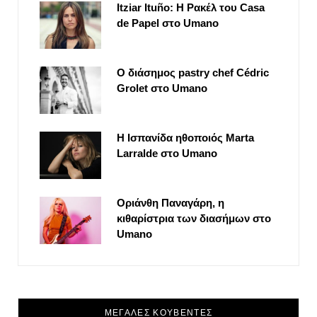
Itziar Ituño: Η Ρακέλ του Casa
de Papel στο Umano
Ο διάσημος pastry chef Cédric
Grolet στο Umano
Η Ισπανίδα ηθοποιός Marta
Larralde στο Umano
Οριάνθη Παναγάρη, η
κιθαρίστρια των διασήμων στο
Umano
ΜΕΓΑΛΕΣ ΚΟΥΒΕΝΤΕΣ