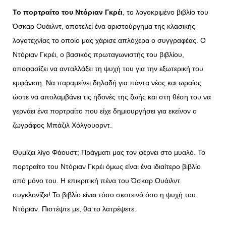
Το πορτραίτο του Ντόριαν Γκρέι
, το λογοκριμένο βιβλίο του
Όσκαρ Ουάιλντ, αποτελεί ένα αριστούργημα της κλασικής
λογοτεχνίας το οποίο μας χάρισε απλόχερα ο συγγραφέας. Ο
Ντόριαν Γκρέι, ο βασικός πρωταγωνιστής του βιβλίου,
αποφασίζει να ανταλλάξει τη ψυχή του για την εξωτερική του
εμφάνιση. Να παραμείνει δηλαδή για πάντα νέος και ωραίος
ώστε να απολαμβάνει τις ηδονές της ζωής και στη θέση του να
γερνάει ένα πορτραίτο που είχε δημιουργήσει για εκείνον ο
ζωγράφος Μπάζιλ Χόλγουορντ.
Θυμίζει λίγο Φάουστ; Πράγματι μας τον φέρνει στο μυαλό. Το
πορτραίτο του Ντόριαν Γκρέι όμως είναι ένα ιδιαίτερο βιβλίο
από μόνο του. Η επικριτική πένα του Όσκαρ Ουάιλντ
συγκλονίζει! Το βιβλίο είναι τόσο σκοτεινό όσο η ψυχή του
Ντόριαν. Πιστέψτε με, θα το λατρέψετε.