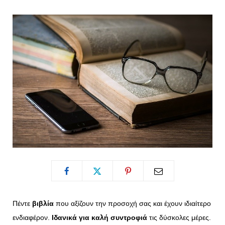
o
t
g
r
o
t
r
e
k
e
a
s
r
m
t
)
Πέντε
βιβλία
που αξίζουν την προσοχή σας και έχουν ιδιαίτερο
ενδιαφέρον.
Ιδανικά για καλή συντροφιά
τις δύσκολες μέρες.