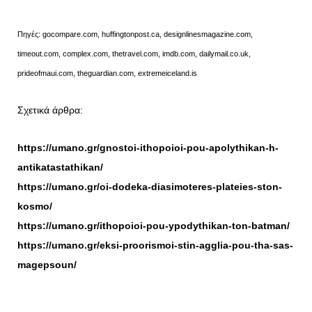
Πηγές: gocompare.com, huffingtonpost.ca, designlinesmagazine.com,
timeout.com, complex.com, thetravel.com, imdb.com, dailymail.co.uk,
prideofmaui.com, theguardian.com, extremeiceland.is
Σχετικά άρθρα:
https://umano.gr/gnostoi-ithopoioi-pou-apolythikan-h-
antikatastathikan/
https://umano.gr/oi-dodeka-diasimoteres-plateies-ston-
kosmo/
https://umano.gr/ithopoioi-pou-ypodythikan-ton-batman/
https://umano.gr/eksi-proorismoi-stin-agglia-pou-tha-sas-
magepsoun/