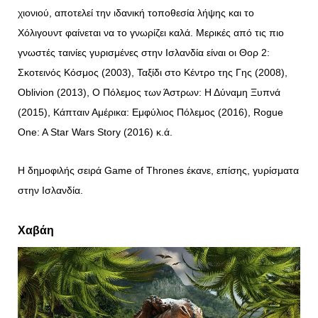
χιονιού, αποτελεί την ιδανική τοποθεσία λήψης και το
Χόλιγουντ φαίνεται να το γνωρίζει καλά. Μερικές από τις πιο
γνωστές ταινίες γυρισμένες στην Ισλανδία είναι οι Θορ 2:
Σκοτεινός Κόσμος (2003), Ταξίδι στο Κέντρο της Γης (2008),
Oblivion (2013), Ο Πόλεμος των Άστρων: Η Δύναμη Ξυπνά
(2015), Κάπταιν Αμέρικα: Εμφύλιος Πόλεμος (2016), Rogue
One: A Star Wars Story (2016) κ.ά.
Η δημοφιλής σειρά Game of Thrones έκανε, επίσης, γυρίσματα
στην Ισλανδία.
Χαβάη