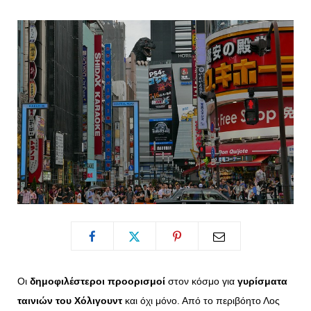
o
t
g
r
o
t
r
e
k
e
a
s
r
m
t
)
Οι
δημοφιλέστεροι προορισμοί
στον κόσμο για
γυρίσματα
ταινιών του Χόλιγουντ
και όχι μόνο. Από το περιβόητο Λος