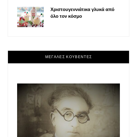
Χριστουγεννιάτικα γλυκά από
όλο τον κόσμο
ΜΕΓΑΛΕΣ ΚΟΥΒΕΝΤΕΣ