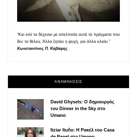
“Και εσύ τα δέχεσαι με απελπισία αυτά τα πράγματα που
δεν τα θέλεις. Άλλα ζητάει η ψυχή, για άλλα κλαίει.”
Κωνσταντίνος Π. Καβάφης
ΑΝΑΜΝΗΣΕΙΣ
David Ghysels: Ο δημιουργός
του Dinner in the Sky στο
Umano
Itziar Ituño: Η Ρακέλ του Casa
de Papel στο Umano