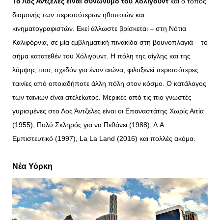
Το Λος Άντζελες είναι συνώνυμο του Χόλιγουντ
και ο τόπος
διαμονής των περισσότερων ηθοποιών και
κινηματογραφιστών. Εκεί άλλωστε βρίσκεται – στη Νότια
Καλιφόρνια, σε μία εμβληματική πινακίδα στη βουνοπλαγιά – το
σήμα κατατεθέν του Χόλιγουντ. Η πόλη της αίγλης και της
λάμψης που, σχεδόν για έναν αιώνα, φιλοξενεί περισσότερες
ταινίες από οποιαδήποτε άλλη πόλη στον κόσμο. Ο κατάλογος
των ταινιών είναι ατελείωτος. Μερικές από τις πιο γνωστές
γυρισμένες στο Λος Άντζελες είναι οι Επαναστάτης Χωρίς Αιτία
(1955), Πολύ Σκληρός για να Πεθάνει (1988), Λ.Α.
Εμπιστευτικό (1997), La La Land (2016) και πολλές ακόμα.
Νέα Υόρκη