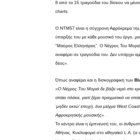
8 από τα 15 τραγούδια του δίσκου να μένου
charts.
Ο ΝΤΜ57 είναι η σύγχρονη Αφρόκρεμα της
ύπαρξής του με κάθε μουσικό του έργο, μας
“Μαύρος Ελληνάρας”. Ο Νέγρος Του Μοριά έ
αναφέρει σε τραγούδια του. Δεν υπάρχει αμφ
δέος».
Όπως αναφέρει και η δισκογραφική των
Bl
«Ο Νέγρος Του Μοριά δε βάζει νερό στο κρασ
σπάει πλάκα, γιατί ξέρει πραγματικά να σπά
‘μηδέν οκτώ’ εποχή, ένα μείγμα West Coas
Αφροκρητικής μουσικής»
.
Το κέντρο είναι η έμπνευσή του, οι άνθρωπ
Αθήνας. Κυκλοφορεί στο αθηναϊκό L.Α. (σ.