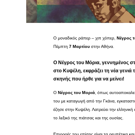
Ο μοναδικός ράπερ – χιπ χόπερ,
Νέγρος 
Πέμπτη
7 Μαρτίου
στην Αθήνα.
Ο Νέγρος του Μόρια, γεννημένος σ
στο Κυψέλη, εκφράζει τη νέα γενιά 
σκηνής που ήρθε για να μείνει!
Ο
Νέγρος του Μοριά
, όπως αυτοαποκαλεί
του με καταγωγή από την Γκάνα, εγκαταστ
έζησε στην Κυψέλη. Λατρεύει την ελληνική 
το λεξικό της πιάτσας και της ουσίας.
Επιρροές του επίσης είναι τα ρεμπέτικα κα