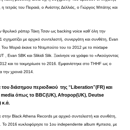
, η τετράς του Πειραιά, o Ανέστης Δελλιάς, ο Γιώργος Μπάτης και
ον θρυλικό ράπερ Τάκη Τσαν ως backing voice καθ΄όλη την
11 σχηματίζει με αρχικό συντελεστή, συνεργάτη και συνθέτη, Evan
Του Μοριά έκανε το Ντεμπούτο του το 2012 με το mixtape
 , Evan SBK και Slikidi Slik. Ξεκίνησε να γράφει το «Ακούγοντας
2012 και το τεκμηρίωσε το 2016. Εμφανίστηκε στο THHF ως ο
α την χρονιά 2014.
του διάσημου περιοδικού της “Liberation”(FR) και
ή media όπως το BBC(UK), Afropop(UK), Deutse
 κ.ά.
 στην Black Athena Records με αρχικό συντελεστή και συνθέτη,
 Το 2016 κυκλοφόρησε το 1ου independente album #μπεσα, με