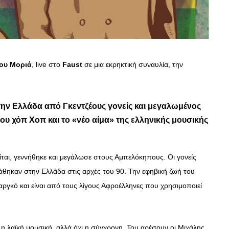
του Μοριά
, live στο
Faust
σε μια εκρηκτική συναυλία, την
την Ελλάδα από Γκεντζέους γονείς και μεγαλωμένος
του χόπ Χοπ και το «νέο αίμα» της ελληνικής μουσικής
ται, γεννήθηκε και μεγάλωσε στους Αμπελόκηπους. Οι γονείς
άθηκαν στην Ελλάδα στις αρχές του 90. Την εφηβική ζωή του
αργκό και είναι από τους λίγους Αφροέλληνες που χρησιμοποιεί
ι η λαϊκή μουσική, αλλά όχι η σύγχρονη. Του αρέσουν οι Μιχάλης