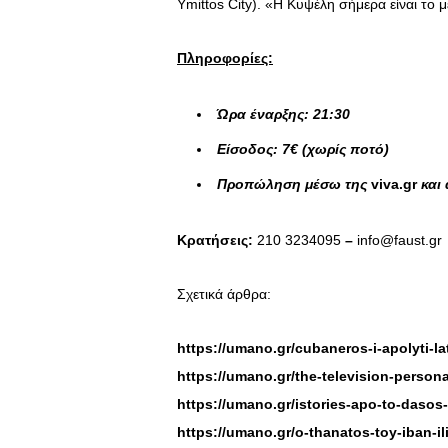
Ymittos City). «Η Κυψέλη σήμερα είναι το 
Πληροφορίες:
Ώρα έναρξης: 21:30
Είσοδος: 7€ (χωρίς ποτό)
Προπώληση μέσω της
viva.gr
και
Κρατήσεις:
210 3234095
–
info@faust.gr
Σχετικά άρθρα:
https://umano.gr/cubaneros-i-apolyti-la
https://umano.gr/the-television-persona
https://umano.gr/istories-apo-to-dasos-
https://umano.gr/o-thanatos-toy-iban-il