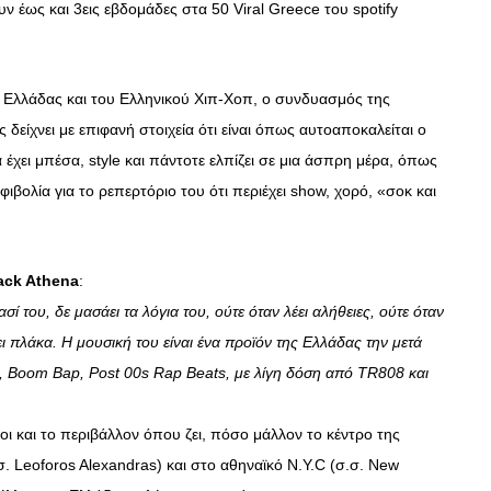
ν έως και 3εις εβδομάδες στα 50 Viral Greece του spotify
 Ελλάδας και του Ελληνικού Χιπ-Χοπ, ο συνδυασμός της
 δείχνει με επιφανή στοιχεία ότι είναι όπως αυτοαποκαλείται ο
χει μπέσα, style και πάντοτε ελπίζει σε μια άσπρη μέρα, όπως
ιβολία για το ρεπερτόριο του ότι περιέχει show, χορό, «σοκ και
ack Athena
:
ί του, δε μασάει τα λόγια του, ούτε όταν λέει αλήθειες, ούτε όταν
ει πλάκα. Η μουσική του είναι ένα προϊόν της Ελλάδας την μετά
t, Boom Bap, Post 00s Rap Beats, με λίγη δόση από TR­808 και
οι και το περιβάλλον όπου ζει, πόσο μάλλον το κέντρο της
σ. Leoforos Alexandras) και στο αθηναϊκό N.Y.C (σ.σ. Νew