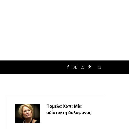
F
X
I
P
a
(
n
i
c
T
s
n
Πάμελα Χαπ: Μία
e
w
t
t
αδίστακτη δολοφόνος
b
i
a
e