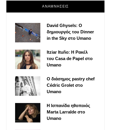
ΑΝΑΜΝΗΣΕΙΣ
David Ghysels: Ο
δημιουργός του Dinner
in the Sky στο Umano
Itziar Ituño: Η Ρακέλ
του Casa de Papel στο
Umano
Ο διάσημος pastry chef
Cédric Grolet στο
Umano
Η Ισπανίδα ηθοποιός
Marta Larralde στο
Umano