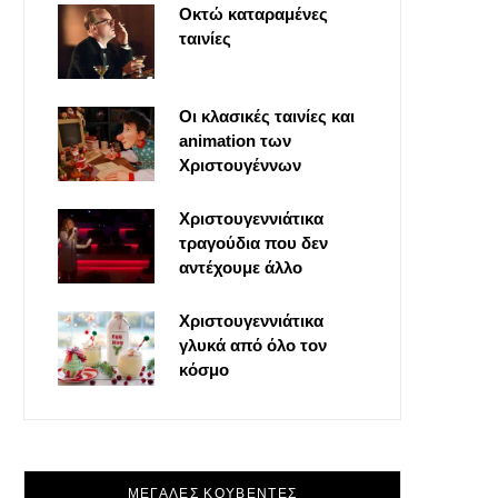
Οκτώ καταραμένες
o
t
g
r
ταινίες
o
t
r
e
Οι κλασικές ταινίες και
k
e
a
s
animation των
Χριστουγέννων
r
m
t
Χριστουγεννιάτικα
τραγούδια που δεν
)
αντέχουμε άλλο
Χριστουγεννιάτικα
γλυκά από όλο τον
κόσμο
ΜΕΓΑΛΕΣ ΚΟΥΒΕΝΤΕΣ