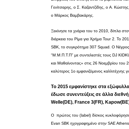
Γενίτσαρης, o Σ. Καζαντζίδης, o Α. Κώστης
ο Μάρκος Βαμβακάρης.
Ξεκίνησε τα χνάρια του το 2010, δίπλα στ
διάρκεια του Ρίμα για Χρήμα Tour 2. Το 20
SBK, το συγκρότημα 307 Squad. Ο Νέγρος 
“Μ.Μ.Π.Τ.Π” με συντελεστές τους DJ KIDKUT
και Μαθαίνοντας» στις 26 Νοεμβρίου του 
καλύτερος 1ο εμφανιζόμενος καλλιτέχνης γι
Το 2015 εμφανίστηκε στα εξώφυλλα 
έδωσε συνεντεύξεις σε άλλα διεθν
Welle(DE), France 3(FR), Kapow(BE)
Ο πρώτος του (label) δίσκος κυκλοφόρησε
Evan SBK ηχογραφημένο στην SAE Athens.