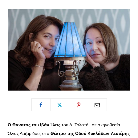
o
t
g
r
o
t
r
e
k
e
a
s
r
m
t
)
Ο Θάνατος του Ιβάν Ίλιτς
του Λ. Τολστόι, σε σκηνοθεσία
Όλιας Λαζαρίδου, στο
Θέατρο της
Οδού Κυκλάδων-Λευτέρης