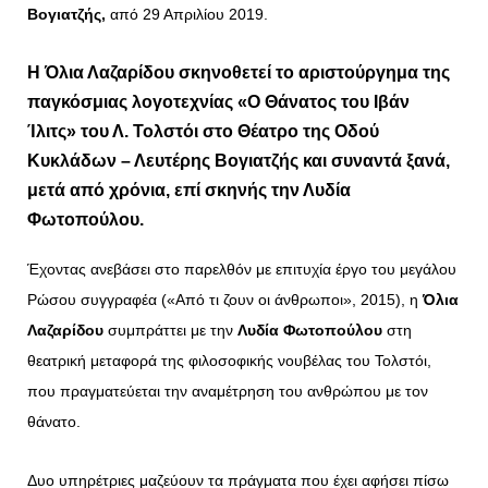
Βογιατζής,
από 29 Απριλίου 2019.
Η
Όλια Λαζαρίδου
σκηνοθετεί το αριστούργημα της
παγκόσμιας λογοτεχνίας «Ο Θάνατος του Ιβάν
Ίλιτς» του Λ. Τολστόι στο Θέατρο της Οδού
Κυκλάδων – Λευτέρης Βογιατζής και συναντά ξανά,
μετά από χρόνια, επί σκηνής την Λυδία
Φωτοπούλου.
Έχοντας ανεβάσει στο παρελθόν με επιτυχία έργο του μεγάλου
Ρώσου συγγραφέα («Από τι ζουν οι άνθρωποι», 2015), η
Όλια
Λαζαρίδου
συμπράττει με την
Λυδία Φωτοπούλου
στη
θεατρική μεταφορά της φιλοσοφικής νουβέλας του Τολστόι,
που πραγματεύεται την αναμέτρηση του ανθρώπου με τον
θάνατο.
Δυο υπηρέτριες μαζεύουν τα πράγματα που έχει αφήσει πίσω