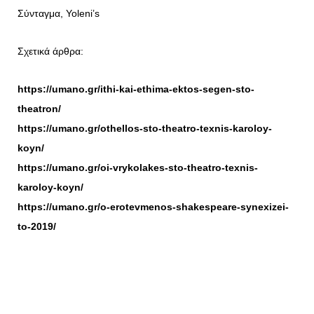
Σύνταγμα, Yoleni’s
Σχετικά άρθρα:
https://umano.gr/ithi-kai-ethima-ektos-segen-sto-
theatron/
https://umano.gr/othellos-sto-theatro-texnis-karoloy-
koyn/
https://umano.gr/oi-vrykolakes-sto-theatro-texnis-
karoloy-koyn/
https://umano.gr/o-erotevmenos-shakespeare-synexizei-
to-2019/