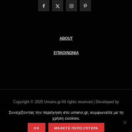
F
X
I
P
a
(
n
i
c
T
s
n
e
w
t
t
ABOUT
b
i
a
e
ΕΠΙΚΟΙΝΩΝΙΑ
o
t
g
r
o
t
r
e
k
e
a
s
r
m
t
Copyright © 2025 Umano.gr All rights reserved | Developed by
)
Literati.gr -
'Οροι χρήσης
Συνεχίζοντας την περιήγηση στο umano.gr, συμφωνείτε με τη
χρήση cookies.
TOP
OK
ΜΆΘΕΤΕ ΠΕΡΙΣΣΌΤΕΡΑ