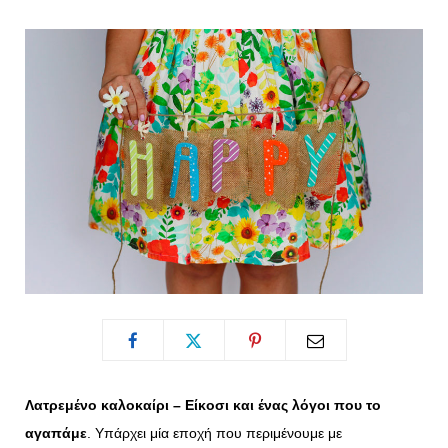
o
t
g
r
o
t
r
e
k
e
a
s
r
m
t
)
Λατρεμένο καλοκαίρι – Είκοσι και ένας λόγοι που το
αγαπάμε
. Υπάρχει μία εποχή που περιμένουμε με