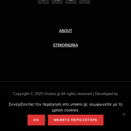
a
(
n
i
c
T
s
n
e
w
t
t
ABOUT
b
i
a
e
ΕΠΙΚΟΙΝΩΝΙΑ
o
t
g
r
o
t
r
e
k
e
a
s
r
m
t
Copyright © 2025 Umano.gr All rights reserved | Developed by
)
Literati.gr -
'Οροι χρήσης
Συνεχίζοντας την περιήγηση στο umano.gr, συμφωνείτε με τη
χρήση cookies.
TOP
OK
ΜΆΘΕΤΕ ΠΕΡΙΣΣΌΤΕΡΑ