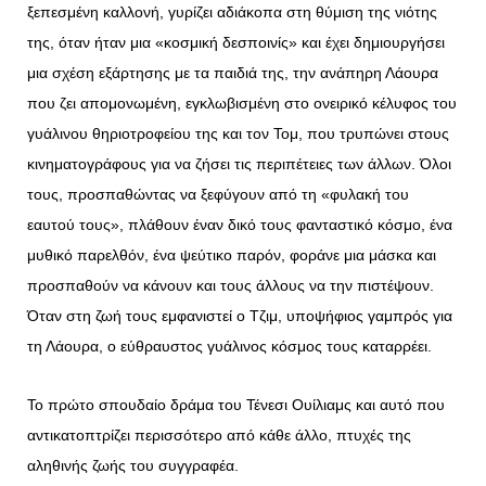
ξεπεσμένη καλλονή, γυρίζει αδιάκοπα στη θύμιση της νιότης
της, όταν ήταν μια «κοσμική δεσποινίς» και έχει δημιουργήσει
μια σχέση εξάρτησης με τα παιδιά της, την ανάπηρη Λάουρα
που ζει απομονωμένη, εγκλωβισμένη στο ονειρικό κέλυφος του
γυάλινου θηριοτροφείου της και τον Τομ, που τρυπώνει στους
κινηματογράφους για να ζήσει τις περιπέτειες των άλλων. Όλοι
τους, προσπαθώντας να ξεφύγουν από τη «φυλακή του
εαυτού τους», πλάθουν έναν δικό τους φανταστικό κόσμο, ένα
μυθικό παρελθόν, ένα ψεύτικο παρόν, φοράνε μια μάσκα και
προσπαθούν να κάνουν και τους άλλους να την πιστέψουν.
Όταν στη ζωή τους εμφανιστεί ο Τζιμ, υποψήφιος γαμπρός για
τη Λάουρα, ο εύθραυστος γυάλινος κόσμος τους καταρρέει.
Το πρώτο σπουδαίο δράμα του Τένεσι Ουίλιαμς και αυτό που
αντικατοπτρίζει περισσότερο από κάθε άλλο, πτυχές της
αληθινής ζωής του συγγραφέα.