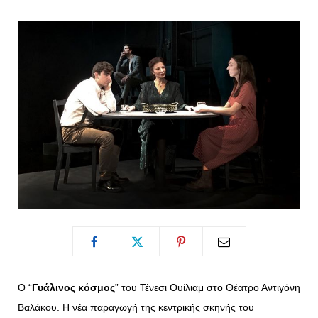
o
t
g
r
o
t
r
e
k
e
a
s
r
m
t
)
Ο “
Γυάλινος κόσμος
” του Τένεσι Ουίλιαμ στο Θέατρο Αντιγόνη
Βαλάκου. Η νέα παραγωγή της κεντρικής σκηνής του